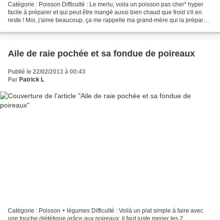
Catégorie : Poisson Difficulté : Le merlu, voila un poisson pas cher* hyper
facile à préparer et qui peut être mangé aussi bien chaud que froid s'il en
reste ! Moi, j'aime beaucoup, ça me rappelle ma grand-mère qui la préparait
ainsi, tout simplement...
Aile de raie pochée et sa fondue de poireaux
Publié le 22/02/2013 à 00:43
Par
Patrick L
Catégorie : Poisson + légumes Difficulté : Voilà un plat simple à faire avec
une touche diététique grâce aux poireaux; il faut juste mener les 2