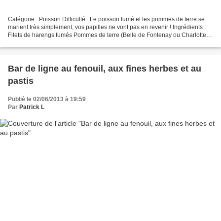
Catégorie : Poisson Difficulté : Le poisson fumé et les pommes de terre se
marient très simplement, vos papilles ne vont pas en revenir ! Ingrédients :
Filets de harengs fumés Pommes de terre (Belle de Fontenay ou Charlotte).
1 cuillère à café de graines...
Bar de ligne au fenouil, aux fines herbes et au
pastis
Publié le 02/06/2013 à 19:59
Par
Patrick L