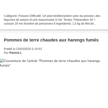
Catégorie: Poisson Difficulté: Un plat méditerranéen avec du poisson, des
légumes de saison et une mayonnaise à l'ail. Temps: Préparation 30 +
cuisson 20 mn Nombre de personnes 6 Ingrédients: 1,5 kg de filet de
cabillaud, 6 pommes de terre, Un assortiment...
Pommes de terre chaudes aux harengs fumés
Publié le 23/03/2020 à 10:53
Par
Patrick L