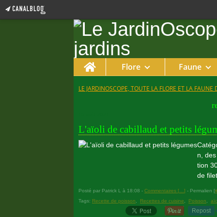
Home
Flore
Faune
LE JARDINOSCOPE, TOUTE LA FLORE ET LA FAUNE 
r
15 août 2021
L'aïoli de cabillaud et petits légu
Catégo
n, des
tion 3
de fil
Posté par Patrick L à 18:08 -
Commentaires [
…
]
- Permalien [
Tags:
Recette de poisson
,
Recettes de cuisine
,
Poisson
,
aïo
Repost