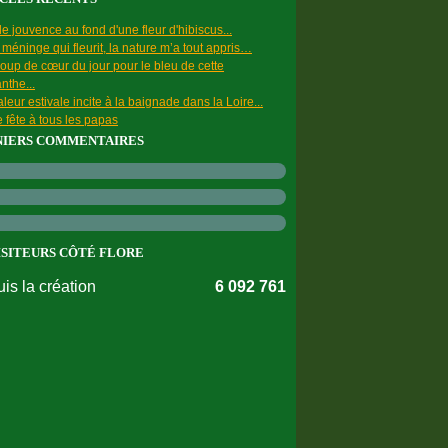
e jouvence au fond d'une fleur d'hibiscus...
a méninge qui fleurit, la nature m’a tout appris…
oup de cœur du jour pour le bleu de cette
nthe...
leur estivale incite à la baignade dans la Loire...
 fête à tous les papas
NIERS COMMENTAIRES
ISITEURS CÔTÉ FLORE
is la création
6 092 761