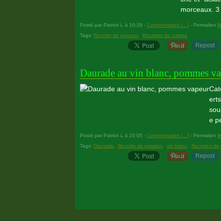
morceaux. 3 
Posté par Patrick L à 10:29 -
Commentaires [
…
]
- Permalien [
Tags:
Recette de poisson
,
Recettes de cuisine
Repost
19 novembre 2011
Daurade au vin blanc, pommes v
Cat
ert
sou
e p
Posté par Patrick L à 20:05 -
Commentaires [
…
]
- Permalien [
Tags:
Daurade
,
Recette de poisson
,
vin blanc
,
Recettes de 
Repost