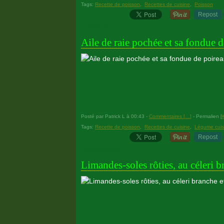
Tags:
Recette de poisson
,
Recettes de cuisine
,
Poisson
Repost
22 février 2013
Aile de raie pochée et sa fondue 
Posté par Patrick L à 00:43 -
Commentaires [
…
]
- Permalien [
Tags:
Recette de poisson
,
Recettes de cuisine
,
Légume cuis
Repost
15 octobre 2012
Limandes-soles rôties, au céleri 