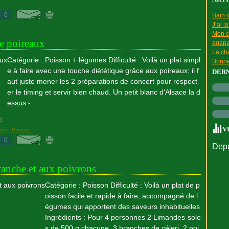
0
Bain d
J’ai l
Mon c
de poireaux
agapa
La cha
Catégorie : Poisson + légumes Difficulté : Voilà un plat simpl
Bonne
e à faire avec une touche diététique grâce aux poireaux; il f
DER
aut juste mener les 2 préparations de concert pour respect
er le timing et servir bien chaud. Un petit blanc d'Alsace la d
essus -...
#
]
V
iné
,
Poisson
0
Depu
branche et aux poivrons
Catégorie : Poisson Difficulté : Voilà un plat de p
oisson facile et rapide à faire, accompagné de l
égumes qui apportent des saveurs inhabituelles
Ingrédients : Pour 4 personnes 2 Limandes-sole
s de 500 g chacune. 3 branches de céleri. 2 poi