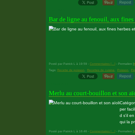
Repost
2 juin 2013
Bar de ligne au fenouil, aux fines 
Posté par Patrick L à 19:59 -
Commentaires [
…
]
- Permalien [
Tags:
Recette de poisson
,
Recettes de cuisine
,
Poisson
,
Fi
Repost
23 mars 2013
Merlu au court-bouillon et son aï
Catégori
per faci
d s'il 
qui la p
Posté par Patrick L à 16:46 -
Commentaires [
…
]
- Permalien [