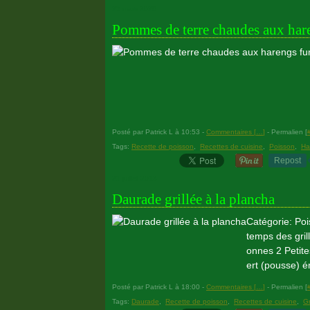
23 mars 2020
Pommes de terre chaudes aux har
Posté par Patrick L à 10:53 -
Commentaires [
…
]
- Permalien [
Tags:
Recette de poisson
,
Recettes de cuisine
,
Poisson
,
Ha
Repost
21 juillet 2013
Daurade grillée à la plancha
Catégorie: Poiss
temps des gril
onnes 2 Petit
ert (pousse) é
Posté par Patrick L à 18:00 -
Commentaires [
…
]
- Permalien [
Tags:
Daurade
,
Recette de poisson
,
Recettes de cuisine
,
Gr