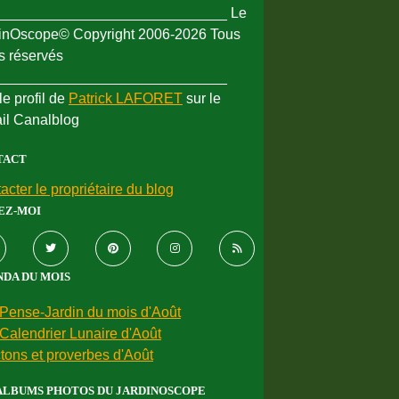
_____________________________ Le
inOscope© Copyright 2006-2026 Tous
ts réservés
_____________________________
le profil de
Patrick LAFORET
sur le
ail Canalblog
TACT
acter le propriétaire du blog
EZ-MOI
DA DU MOIS
Pense-Jardin du mois d'Août
Calendrier Lunaire d'Août
tons et proverbes d'Août
ALBUMS PHOTOS DU JARDINOSCOPE