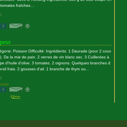
tomates fraîches....
#
]
0
apeur
égorie: Poisson Difficulté: Ingrédients: 1 Daurade (pour 2 couv
s). De la mie de pain. 2 verres de vin blanc sec. 3 Cuillerées à
pe d'huile d'olive. 3 tomates. 2 oignons. Quelques branches d
ersil frais. 2 gousses d'ail. 1 branche de thym ou...
#
]
cuisine
0
1
2
>
>>