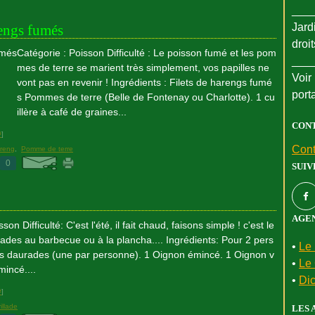
___
Jard
engs fumés
droi
Catégorie : Poisson Difficulté : Le poisson fumé et les pom
___
mes de terre se marient très simplement, vos papilles ne
Voir 
vont pas en revenir ! Ingrédients : Filets de harengs fumé
port
s Pommes de terre (Belle de Fontenay ou Charlotte). 1 cu
illère à café de graines...
CON
#
]
Cont
reng
,
Pomme de terre
0
SUIV
AGEN
on Difficulté: C'est l'été, il fait chaud, faisons simple ! c'est le
lades au barbecue ou à la plancha.... Ingrédients: Pour 2 pers
•
Le 
es daurades (une par personne). 1 Oignon émincé. 1 Oignon v
•
Le 
mincé....
•
Dic
#
]
illade
LES 