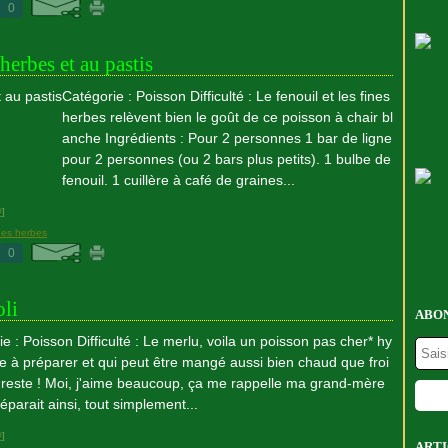
0
herbes et au pastis
Catégorie : Poisson Difficulté : Le fenouil et les fines
herbes relèvent bien le goût de ce poisson à chair bl
anche Ingrédients : Pour 2 personnes 1 bar de ligne
pour 2 personnes (ou 2 bars plus petits). 1 bulbe de
fenouil. 1 cuillère à café de graines...
#
]
nes herbes
0
oli
ABON
e : Poisson Difficulté : Le merlu, voila un poisson pas cher* hy
le à préparer et qui peut être mangé aussi bien chaud que froi
en reste ! Moi, j'aime beaucoup, ça me rappelle ma grand-mère
réparait ainsi, tout simplement...
#
]
ARTI