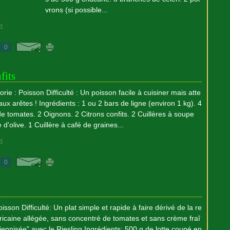
vrons (si possible...
#
]
0
fits
rie : Poisson Difficulté : Un poisson facile à cuisiner mais atte
aux arêtes ! Ingrédients : 1 ou 2 bars de ligne (environ 1 kg). 4
e tomates. 2 Oignons. 2 Citrons confits. 2 Cuillères à soupe
e d'olive. 1 Cuillère à café de graines...
#
]
0
isson Difficulté: Un plat simple et rapide à faire dérivé de la re
éricaine allégée, sans concentré de tomates et sans crème fraî
iennisée" avec le Riesling Ingrédients: 500 g de lotte coupé en