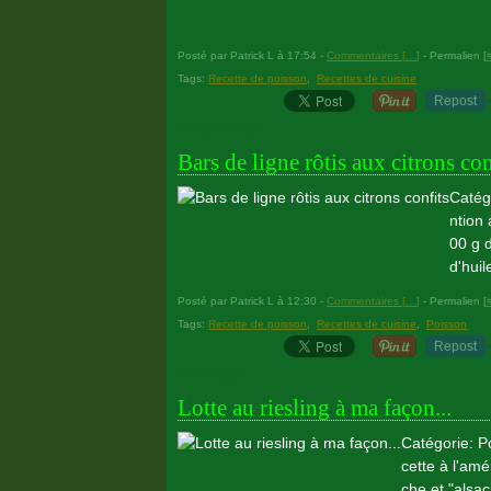
Posté par Patrick L à 17:54 -
Commentaires [
…
]
- Permalien [
Tags:
Recette de poisson
,
Recettes de cuisine
Repost
13 octobre 2012
Bars de ligne rôtis aux citrons con
Catégo
ntion 
00 g d
d'huil
Posté par Patrick L à 12:30 -
Commentaires [
…
]
- Permalien [
Tags:
Recette de poisson
,
Recettes de cuisine
,
Poisson
Repost
5 mars 2012
Lotte au riesling à ma façon...
Catégorie: Po
cette à l'am
che et "alsac