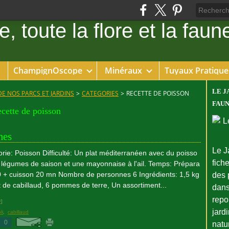
ChampignOscope
Minéraux
Tuyaux Pratique
LE J
DE NOS PARCS ET JARDINS
>
CATEGORIES
>
RECETTE DE POISSON
FAUN
ecette de poisson
mes
Le J
rie: Poisson Difficulté: Un plat méditerranéen avec du poisso
fiche
 légumes de saison et une mayonnaise à l'ail. Temps: Prépara
0 + cuisson 20 mn Nombre de personnes 6 Ingrédients: 1,5 kg
des 
et de cabillaud, 6 pommes de terre, Un assortiment...
dans
repo
#
]
jard
li
,
cabillaud
0
natu