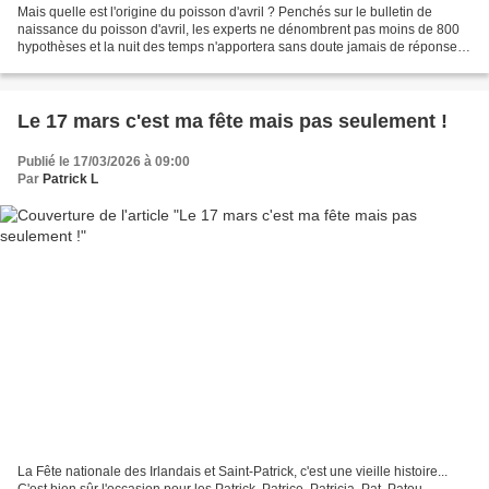
Mais quelle est l'origine du poisson d'avril ? Penchés sur le bulletin de
naissance du poisson d'avril, les experts ne dénombrent pas moins de 800
hypothèses et la nuit des temps n'apportera sans doute jamais de réponse
définitive à cette question. Une...
Le 17 mars c'est ma fête mais pas seulement !
Publié le 17/03/2026 à 09:00
Par
Patrick L
La Fête nationale des Irlandais et Saint-Patrick, c'est une vieille histoire...
C'est bien sûr l'occasion pour les Patrick, Patrice, Patricia, Pat, Patou,