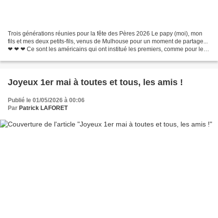
Trois générations réunies pour la fête des Pères 2026 Le papy (moi), mon
fils et mes deux petits-fils, venus de Mulhouse pour un moment de partage...
❤ ❤ ❤ Ce sont les américains qui ont institué les premiers, comme pour les
mères, une fête consacrée...
Joyeux 1er mai à toutes et tous, les amis !
Publié le 01/05/2026 à 00:06
Par
Patrick LAFORET