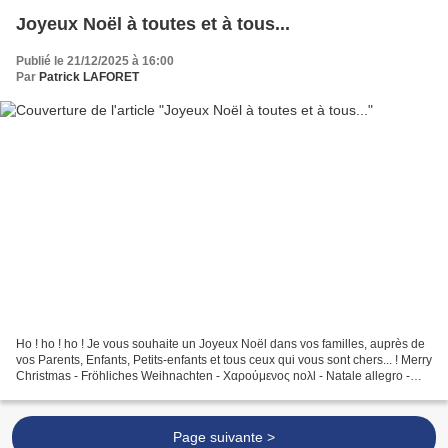
Joyeux Noël à toutes et à tous...
Publié le 21/12/2025 à 16:00
Par
Patrick LAFORET
Ho ! ho ! ho ! Je vous souhaite un Joyeux Noël dans vos familles, auprès de
vos Parents, Enfants, Petits-enfants et tous ceux qui vous sont chers... ! Merry
Christmas - Fröhliches Weihnachten - Χαρούμενος noλl - Natale allegro -
Feliz Natal Vrolijk Kerstmis...
Page suivante >