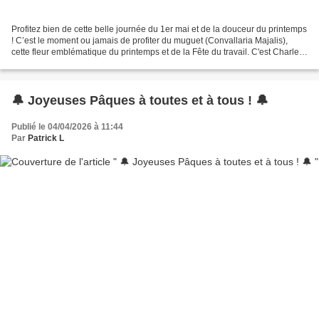
Profitez bien de cette belle journée du 1er mai et de la douceur du printemps
! C’est le moment ou jamais de profiter du muguet (Convallaria Majalis),
cette fleur emblématique du printemps et de la Fête du travail. C'est Charles
IX qui instaura en 1561...
🔔 Joyeuses Pâques à toutes et à tous ! 🔔
Publié le 04/04/2026 à 11:44
Par
Patrick L