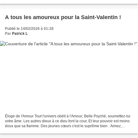
qui fêtait alors ses 20 ans. Depuis,...
A tous les amoureux pour la Saint-Valentin !
Publié le 14/02/2026 à 01:28
Par
Patrick L
Éloge de l'Amour Tout l'univers obéit à l'Amour; Belle Psyché, soumettez-lui
votre âme. Les autres dieux à ce dieu font la cour, Et leur pouvoir est moins
doux que sa flamme. Des jeunes cœurs c'est le suprême bien : Aimez,
aimez; tout le reste n'est rien....