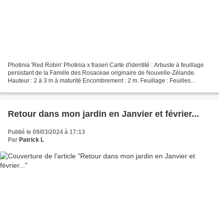
Photinia 'Red Robin' Photinia x fraseri Carte d'identité : Arbuste à feuillage
persistant de la Famille des Rosaceae originaire de Nouvelle-Zélande.
Hauteur : 2 à 3 m à maturité Encombrement : 2 m. Feuillage : Feuilles
persistantes de 7 à 10 cm de long,...
Retour dans mon jardin en Janvier et février...
Publié le 09/03/2024 à 17:13
Par
Patrick L