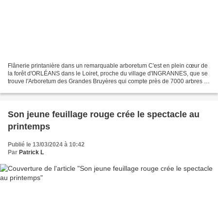
Flânerie printanière dans un remarquable arboretum C'est en plein cœur de
la forêt d'ORLÉANS dans le Loiret, proche du village d'INGRANNES, que se
trouve l'Arboretum des Grandes Bruyères qui compte près de 7000 arbres et
arbustes sur 14 ha, au milieu...
Son jeune feuillage rouge crée le spectacle au
printemps
Publié le 13/03/2024 à 10:42
Par
Patrick L