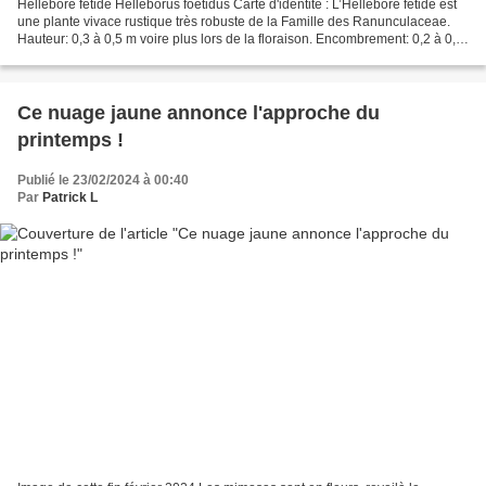
Hellébore fétide Helleborus foetidus Carte d'identité : L’Hellébore fétide est
une plante vivace rustique très robuste de la Famille des Ranunculaceae.
Hauteur: 0,3 à 0,5 m voire plus lors de la floraison. Encombrement: 0,2 à 0,4
m Feuillage : Feuilles...
Ce nuage jaune annonce l'approche du
printemps !
Publié le 23/02/2024 à 00:40
Par
Patrick L