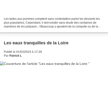
Les tartes aux pommes comptent sans contestation parmi les desserts les
plus populaires; Cependant, il doit exister sans doute des centaines de
manières de les préparer...! Beaucoup y-ajoutent de la compote ou de la
crème fraîche ou un sirop si ce n'est...
Les eaux tranquilles de la Loire
Publié le 01/03/2024 à 17:28
Par
Patrick L