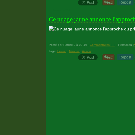
Repost
23 février 2024
Ce nuage jaune annonce l'approch
Posté par Patrick L à 00:40 -
Commentaires [
…
]
- Permalien [
Tags:
Février
,
Mimosa
,
Acacia,
Repost