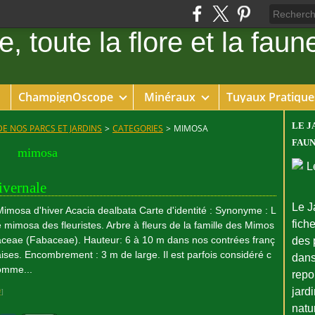
ChampignOscope
Minéraux
Tuyaux Pratique
LE J
DE NOS PARCS ET JARDINS
>
CATEGORIES
>
MIMOSA
FAUN
mimosa
ivernale
Le J
Mimosa d'hiver Acacia dealbata Carte d'identité : Synonyme : L
fiche
e mimosa des fleuristes. Arbre à fleurs de la famille des Mimos
aceae (Fabaceae). Hauteur: 6 à 10 m dans nos contrées franç
des 
aises. Encombrement : 3 m de large. Il est parfois considéré c
dans
omme...
repo
jard
#
]
natu