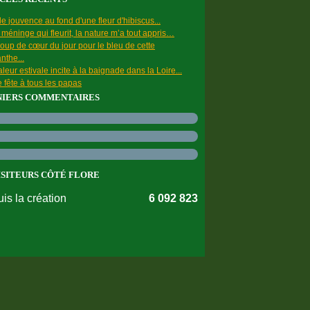
e jouvence au fond d'une fleur d'hibiscus...
a méninge qui fleurit, la nature m’a tout appris…
oup de cœur du jour pour le bleu de cette
nthe...
leur estivale incite à la baignade dans la Loire...
 fête à tous les papas
NIERS COMMENTAIRES
ISITEURS CÔTÉ FLORE
is la création
6 092 823