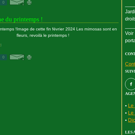
0
___
Jard
e du printemps !
droi
___
Image de cette fin février 2024 Les mimosas sont en
Voir 
fleurs, revoilà le printemps !
port
#
]
CON
0
Cont
SUIV
AGEN
•
Le 
•
Le 
•
Dic
LES 