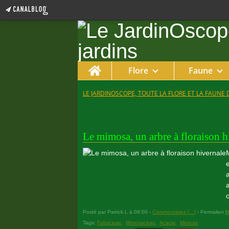
Home
Flore
Faune
LE JARDINOSCOPE, TOUTE LA FLORE ET LA FAUNE 
10 février 2025
Le mimosa, un arbre à floraison h
Posté par Patrick L à 08:00 -
Commentaires [
…
]
- Permalien [
Tags:
Fabaceae
,
Mimosaceae
,
Acacia
,
Mimosa