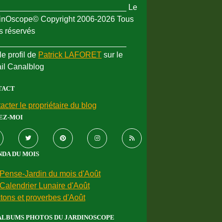
_____________________________ Le
inOscope© Copyright 2006-2026 Tous
ts réservés
_____________________________
le profil de
Patrick LAFORET
sur le
ail Canalblog
TACT
acter le propriétaire du blog
EZ-MOI
DA DU MOIS
Pense-Jardin du mois d'Août
Calendrier Lunaire d'Août
tons et proverbes d'Août
ALBUMS PHOTOS DU JARDINOSCOPE