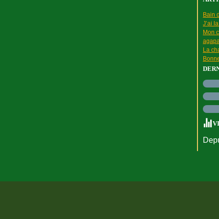
Bain d
J’ai l
Mon c
agapa
La cha
Bonne
DER
V
Depu