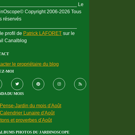
_____________________________ Le
inOscope© Copyright 2006-2026 Tous
ts réservés
_____________________________
le profil de
Patrick LAFORET
sur le
ail Canalblog
TACT
acter le propriétaire du blog
EZ-MOI
DA DU MOIS
Pense-Jardin du mois d'Août
Calendrier Lunaire d'Août
tons et proverbes d'Août
ALBUMS PHOTOS DU JARDINOSCOPE