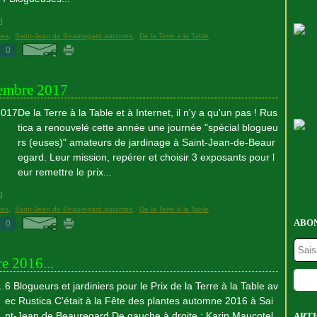
#
]
tes
,
Saint-Jean de Beauregard automne
,
De la Terre à la Table
0
cembre 2017
De la Terre à la Table et à Internet, il n'y a qu'un pas ! Rus
tica a renouvelé cette année une journée "spécial blogueu
rs (euses)" amateurs de jardinage à Saint-Jean-de-Beaur
egard. Leur mission, repérer et choisir 3 exposants pour l
eur remettre le prix...
#
]
tes
,
Saint-Jean de Beauregard automne
,
De la Terre à la Table
ABON
0
e 2016...
6 Blogueurs et jardiniers pour le Prix de la Terre à la Table av
ec Rustica C'était à la Fête des plantes automne 2016 à Sai
nt-Jean de Beauregard De gauche à droite : Karin Maucotel
ARTI