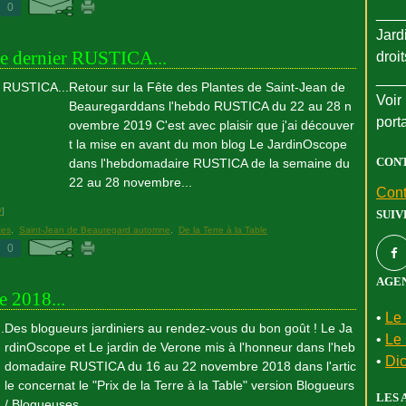
0
___
Jard
 le dernier RUSTICA...
droi
___
Retour sur la Fête des Plantes de Saint-Jean de
Voir 
Beauregarddans l'hebdo RUSTICA du 22 au 28 n
port
ovembre 2019 C'est avec plaisir que j'ai découver
t la mise en avant du mon blog Le JardinOscope
CON
dans l'hebdomadaire RUSTICA de la semaine du
22 au 28 novembre...
Cont
#
]
SUIV
tes
,
Saint-Jean de Beauregard automne
,
De la Terre à la Table
0
AGEN
e 2018...
•
Le 
Des blogueurs jardiniers au rendez-vous du bon goût ! Le Ja
•
Le 
rdinOscope et Le jardin de Verone mis à l'honneur dans l'heb
•
Dic
domadaire RUSTICA du 16 au 22 novembre 2018 dans l'artic
le concernat le "Prix de la Terre à la Table" version Blogueurs
LES 
/ Blogueuses...