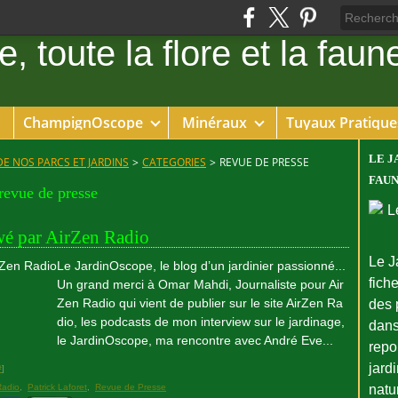
ChampignOscope
Minéraux
Tuyaux Pratique
LE J
DE NOS PARCS ET JARDINS
>
CATEGORIES
>
REVUE DE PRESSE
FAUN
revue de presse
wé par AirZen Radio
Le J
Le JardinOscope, le blog d’un jardinier passionné...
fiche
Un grand merci à Omar Mahdi, Journaliste pour Air
Zen Radio qui vient de publier sur le site AirZen Ra
des 
dio, les podcasts de mon interview sur le jardinage,
dans
le JardinOscope, ma rencontre avec André Eve...
repo
jard
#
]
Radio
,
Patrick Laforet
,
Revue de Presse
natu