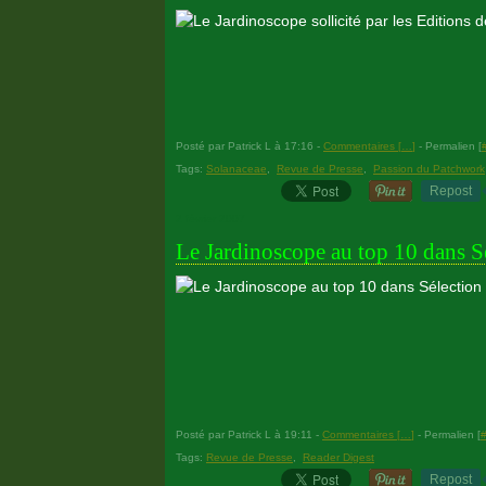
Posté par Patrick L à 17:16 -
Commentaires [
…
]
- Permalien [
Tags:
Solanaceae
,
Revue de Presse
,
Passion du Patchwork
Repost
2 février 2007
Le Jardinoscope au top 10 dans S
Posté par Patrick L à 19:11 -
Commentaires [
…
]
- Permalien [
Tags:
Revue de Presse
,
Reader Digest
Repost