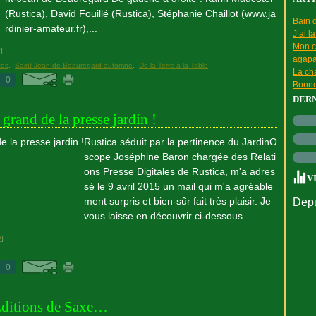
(Rustica), David Fouillé (Rustica), Stéphanie Chaillot (www.ja
Bain d
rdinier-amateur.fr),...
J’ai l
Mon c
#
]
agapa
tes
,
Saint-Jean de Beauregard automne
,
De la Terre à la Table
La cha
0
Bonne
DER
rand de la presse jardin !
Rustica séduit par la pertinence du JardinO
scope Joséphine Baron chargée des Relati
ons Presse Digitales de Rustica, m'a adres
V
sé le 9 avril 2015 un mail qui m'a agréable
ment surpris et bien-sûr fait très plaisir. Je
Depu
vous laisse en découvrir ci-dessous...
#
]
0
 Editions de Saxe…