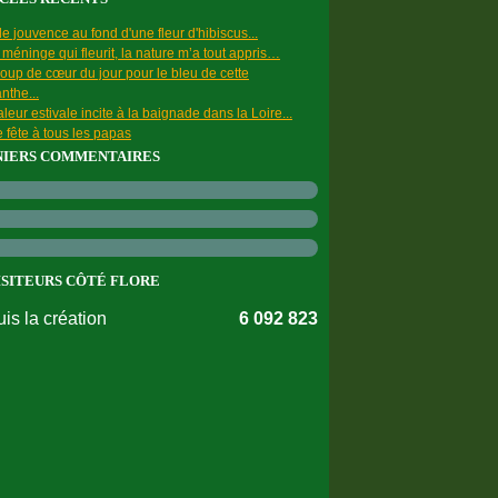
e jouvence au fond d'une fleur d'hibiscus...
a méninge qui fleurit, la nature m’a tout appris…
oup de cœur du jour pour le bleu de cette
nthe...
leur estivale incite à la baignade dans la Loire...
 fête à tous les papas
NIERS COMMENTAIRES
ISITEURS CÔTÉ FLORE
is la création
6 092 823