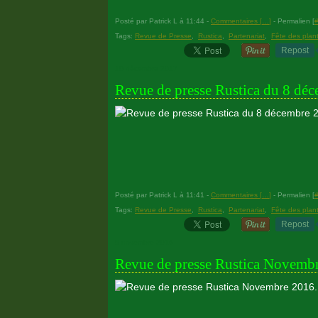
Posté par Patrick L à 11:44 -
Commentaires [
…
]
- Permalien [
Tags:
Revue de Presse
,
Rustica
,
Partenariat
,
Fête des plan
Repost
10 décembre 2017
Revue de presse Rustica du 8 dé
Posté par Patrick L à 11:41 -
Commentaires [
…
]
- Permalien [
Tags:
Revue de Presse
,
Rustica
,
Partenariat
,
Fête des plan
Repost
5 novembre 2016
Revue de presse Rustica Novembr