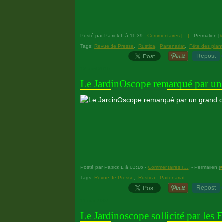
Posté par Patrick L à 11:39 -
Commentaires [
…
]
- Permalien [
Tags:
Revue de Presse
,
Rustica
,
Partenariat
,
Fête des plan
Repost
12 avril 2015
Le JardinOscope remarqué par un g
Posté par Patrick L à 03:16 -
Commentaires [
…
]
- Permalien [
Tags:
Revue de Presse
,
Rustica
,
Partenariat
Repost
11 mai 2007
Le Jardinoscope sollicité par les