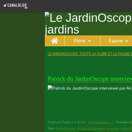
Home
Flore
Faune
LE JARDINOSCOPE, TOUTE LA FLORE ET LA FAUNE 
8 février 2023
Patrick du JardinOscope intervie
Posté par Patrick L à 01:15 -
Commentaires [
…
]
- Permalien [
Tags:
JardinOscope
,
Portrait de blogueur
,
interview
,
AirZen 