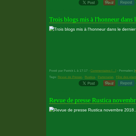
Repost
23 novembre 2019
Trois blogs mis à l'honneur dans
Posté par Patrick L à 17:17 -
Commentaires [
…
]
- Permalien [
Tags:
Revue de Presse
,
Rustica
,
Partenariat
,
Fête des plan
Repost
23 novembre 2018
Revue de presse Rustica novembr