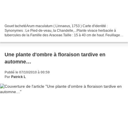
Gouet tachetéArum maculatum ( Linnaeus, 1753 ) Carte d'identité :
Synonymes : Le Pied-de-veau, la Chandelle,...Plante vivace herbacée à
tubercules de la Famille des Araceae.Taille : 15 à 40 cm de haut. Feuillage :
Les feuilles sagittées, sont plus ou...
Une plante d'ombre à floraison tardive en
automne…
Publié le 07/10/2010 à 00:59
Par
Patrick L