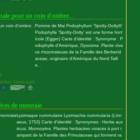
ale pour un coin d'ombre...
Pomme de Mai Podophyllum 'Spotty-Dotty®'
Podophylle 'Spotty-Dotty' est une forme hort
icole (Egger) Carte d'identité : Synonyme : P
odophylle d'Amérique, Dysosma .Plante viva
ce rhizomateuse de la Famille des Berberid
aceae, originaire d'Amérique du Nord.Taill
e...
#
]
phyllum
,
Pomme de Mai
0
èces de monnaie
Lysimaque nummulaire Lysimachia nummularia (Linn
aeus, 1753) Carte d'identité : Synonymes : Herbe aux
écus, Monnoyère. Plantes herbacées vivaces à port r
ampant de la Famille des Primulaceae qui forment ra