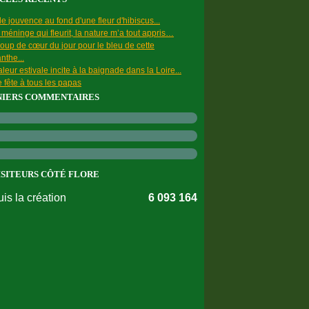
e jouvence au fond d'une fleur d'hibiscus...
a méninge qui fleurit, la nature m’a tout appris…
oup de cœur du jour pour le bleu de cette
nthe...
leur estivale incite à la baignade dans la Loire...
 fête à tous les papas
NIERS COMMENTAIRES
ISITEURS CÔTÉ FLORE
is la création
6 093 164