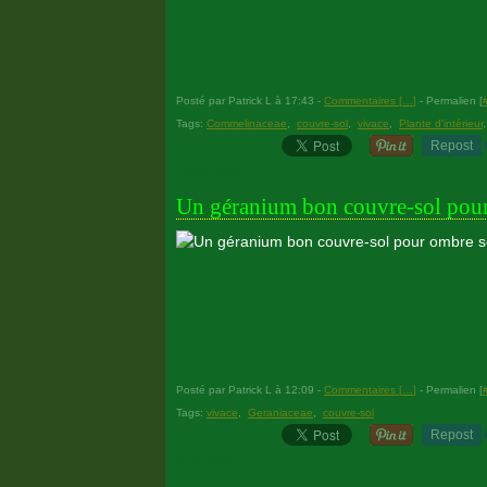
Posté par Patrick L à 17:43 -
Commentaires [
…
]
- Permalien [
Tags:
Commelinaceae
,
couvre-sol
,
vivace
,
Plante d'intérieur
Repost
10 juin 2024
Un géranium bon couvre-sol pou
Posté par Patrick L à 12:09 -
Commentaires [
…
]
- Permalien [
Tags:
vivace
,
Geraniaceae
,
couvre-sol
Repost
2 mai 2024