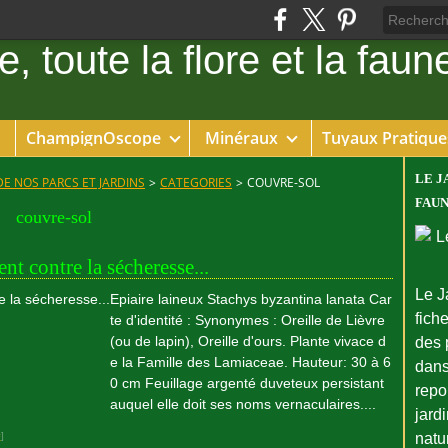
ChampignOscope
Minéraux
Tuyaux Pratique
LE J
DE NOS PARCS ET JARDINS
>
CATEGORIES
>
COUVRE-SOL
FAUN
couvre-sol
t contre la sécheresse...
Le J
Epiaire laineux Stachys byzantina lanata Car
fiche
te d'identité : Synonymes : Oreille de Lièvre
(ou de lapin), Oreille d'ours. Plante vivace d
des 
e la Famille des Lamiaceae. Hauteur: 30 à 6
dans
0 cm Feuillage argenté duveteux persistant
repo
auquel elle doit ses noms vernaculaires....
jard
#
]
natu