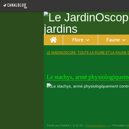
Home
Flore
Faune
LE JARDINOSCOPE, TOUTE LA FLORE ET LA FAUNE 
18 juin 2026
Le stachys, armé physiologiquemen
Posté par Patrick L à 11:31 -
Commentaires [
…
]
- Permalien [