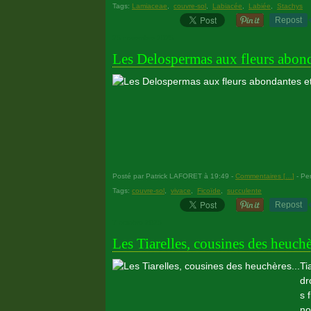
Tags:
Lamiaceae
,
couvre-sol
,
Labiacée
,
Labiée
,
Stachys
Repost
25 novembre 2025
Les Delospermas aux fleurs abonda
Posté par Patrick LAFORET à 19:49 -
Commentaires [
…
]
- Per
Tags:
couvre-sol
,
vivace
,
Ficoïde
,
succulente
Repost
7 octobre 2025
Les Tiarelles, cousines des heuchè
Ti
dr
s 
no