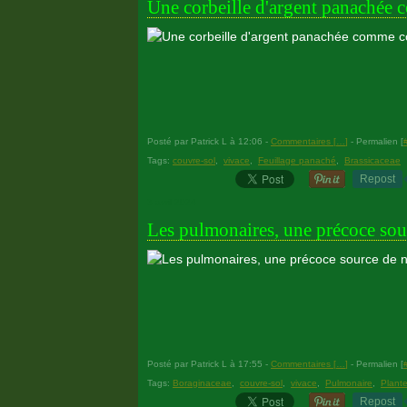
Une corbeille d'argent panachée
Posté par Patrick L à 12:06 -
Commentaires [
…
]
- Permalien [
Tags:
couvre-sol
,
vivace
,
Feuillage panaché
,
Brassicaceae
Repost
3 avril 2024
Les pulmonaires, une précoce sour
Posté par Patrick L à 17:55 -
Commentaires [
…
]
- Permalien [
Tags:
Boraginaceae
,
couvre-sol
,
vivace
,
Pulmonaire
,
Plant
Repost