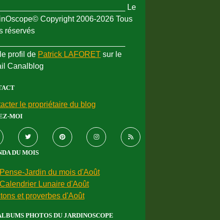
_____________________________ Le
inOscope© Copyright 2006-2026 Tous
ts réservés
_____________________________
le profil de
Patrick LAFORET
sur le
ail Canalblog
TACT
acter le propriétaire du blog
EZ-MOI
DA DU MOIS
Pense-Jardin du mois d'Août
Calendrier Lunaire d'Août
tons et proverbes d'Août
ALBUMS PHOTOS DU JARDINOSCOPE