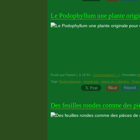
2 décembre 2019
Le Podophyllum une plante origin
Posté par Patrick L à 19:52 -
Commentaires [
…
]
- Permalien [
Tags:
Berberidaceae
,
couvre-sol
,
plante de collection
,
Podo
Repost
12 août 2019
Des feuilles rondes comme des pi