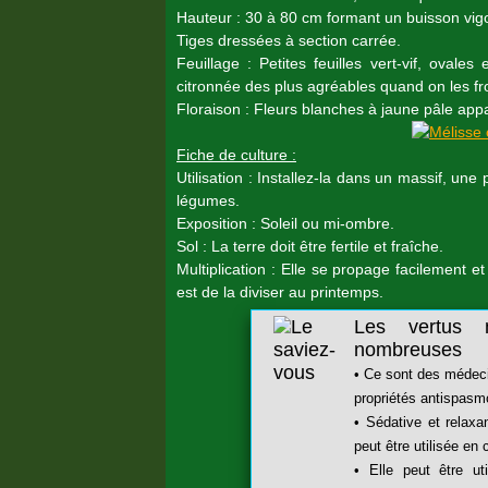
Hauteur : 30 à 80 cm formant un buisson vig
Tiges dressées à section carrée.
Feuillage : Petites feuilles vert-vif, oval
citronnée des plus agréables quand on les fr
Floraison : Fleurs blanches à jaune pâle appara
Fiche de culture :
Utilisation : Installez-la dans un massif, un
légumes.
Exposition : Soleil ou mi-ombre.
Sol : La terre doit être fertile et fraîche.
Multiplication : Elle se propage facilement 
est de la diviser au printemps.
Les vertus 
nombreuses
• Ce sont des médecin
propriétés antispasm
• Sédative et relaxan
peut être utilisée en
• Elle peut être ut