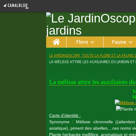
Home
Flore
Faune
LE JARDINOSCOPE, TOUTE LA FLORE ET LA FAUNE 
LA MÉLISSE ATTIRE LES AUXILIAIRES DU JARDIN 
29 septembre 2015
La mélisse attire les auxiliaires d
M
M
Carte d'identité :
Synonyme : Mélisse citronnelle ((attentio
asiatique), piment des abeilles,...ces noms 
Plante herbacée mellifère, aromatique et médi