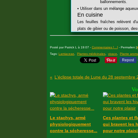
ballonnements.
• Utiliser dans un mélange aqueux, 
En cuisine
Les feuilles fraîches relèvent d
plats de gibier ou de poisson, dess
Posté par Patrick L à 19:07 -
Commentaires [
…
]
- Permalien [
Tags:
Lamiaceae
,
Plantes médicinales
,
vivace
,
Plante arom
Repost
Vo
Le stachys, armé
Ces plantes et f
physiologiquement
qui bravent les 
contre la sécheresse...
pour notre plaisi