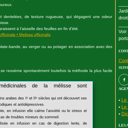
___
oureux.
Jard
es et dentelées, de texture rugueuse, qui dégagent une odeur
droi
oisse.
___
issent à l'aisselle des feuilles en fin d'été.
Voir 
port
e plate-bande, au verger ou au potager en association avec des
CON
Cont
SUIV
et se ressème spontanément toutefois la méthode la plus facile
médicinales de la mélisse sont
AGEN
s arabes des Iᵉ et IIᵉ siècles qui ont découvert ses
•
Le 
odiques et antidépressives.
•
Le 
te, en infusion elle calme l’anxiété ou le stress et
•
Dic
 cas de troubles mineurs du sommeil.
ilisée en infusion en cas de digestion lente, de
LES 