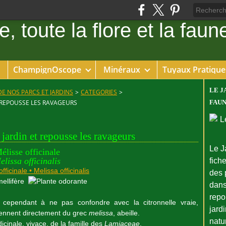
ChampignOscope
Minéraux
Tuyaux Pratique
LE J
DE NOS PARCS ET JARDINS
>
CATEGORIES
>
ET REPOUSSE LES RAVAGEURS
FAUN
u jardin et repousse les ravageurs
Le J
élisse officinale
elissa officinalis
fiche
des 
dans
repo
n cependant à ne pas confondre avec la citronnelle vraie,
jard
viennent directement du grec
melissa
, abeille.
natu
cinale, vivace, de la famille des
Lamiaceae
.