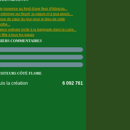
e jouvence au fond d'une fleur d'hibiscus...
a méninge qui fleurit, la nature m’a tout appris…
oup de cœur du jour pour le bleu de cette
nthe...
leur estivale incite à la baignade dans la Loire...
 fête à tous les papas
NIERS COMMENTAIRES
ISITEURS CÔTÉ FLORE
is la création
6 092 761