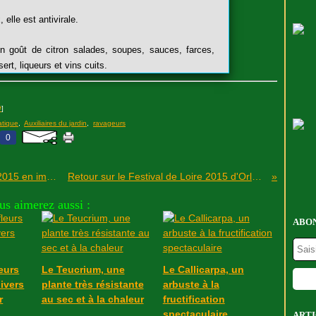
elle est antivirale.
'un goût de citron salades, soupes, sauces, farces,
ert, liqueurs et vins cuits.
#
]
atique
,
Auxiliaires du jardin
,
ravageurs
0
L'éclipse totale de Lune du 28 septembre 2015 en images...
Retour sur le Festival de Loire 2015 d'Orléans...
us aimerez aussi :
ABON
leurs
Le Teucrium, une
Le Callicarpa, un
hivers
plante très résistante
arbuste à la
r
au sec et à la chaleur
fructification
spectaculaire
ARTI