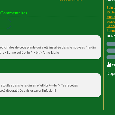
Bain d
Commentaires
J’ai l
Mon c
agapa
La cha
Bonne
DER
édicinales de cette plante qui a été installée dans le nouveau " jardin
 <br /> Bonne soirée<br /> <br /> Anne-Marie
V
Depu
es touffes dans le jardin en effet!<br /> <br /> Tes recettes
oté décoratif. Je vais essayer l'infusion!!