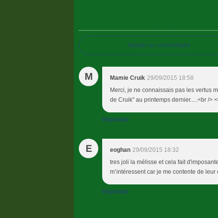
Ajouter un commentaire
M
Mamie Cruik
29/09/2015 18:58
Merci, je ne connaissais pas les vertus m
de Cruik" au printemps dernier.....<br />
Répondre
E
eoghan
29/09/2015 18:32
tres joli la mélisse et cela fait d'imposant
m’intéressent car je me contente de leur c
Répondre