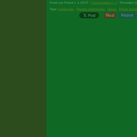
Posté par Patrick L à 19:07 -
Commentaires [
…
]
- Permalien [
Tags:
Lamiaceae
,
Plantes médicinales
,
vivace
,
Plante arom
Repost