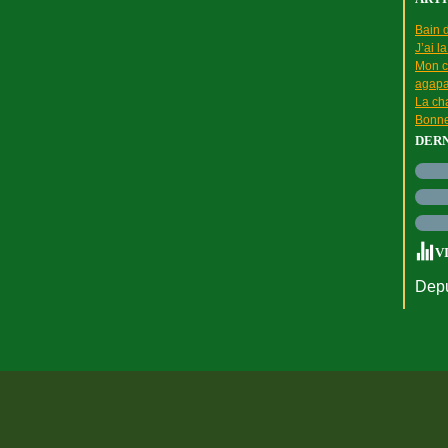
Bain d
J’ai l
Mon c
agapa
La cha
Bonne
DER
V
Depu