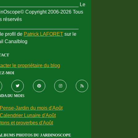
_____________________________ Le
inOscope© Copyright 2006-2026 Tous
ts réservés
_____________________________
le profil de
Patrick LAFORET
sur le
ail Canalblog
TACT
acter le propriétaire du blog
EZ-MOI
DA DU MOIS
Pense-Jardin du mois d'Août
Calendrier Lunaire d'Août
tons et proverbes d'Août
ALBUMS PHOTOS DU JARDINOSCOPE