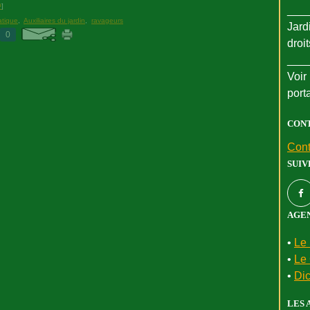
#
]
___
atique
,
Auxiliaires du jardin
,
ravageurs
Jard
0
droi
___
Voir 
port
CON
Cont
SUIV
AGEN
•
Le 
•
Le 
•
Dic
LES 