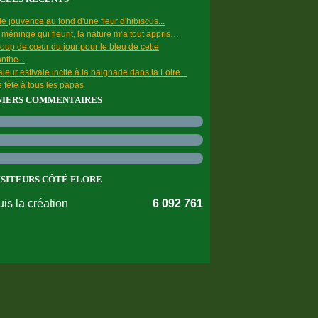
e jouvence au fond d'une fleur d'hibiscus...
a méninge qui fleurit, la nature m’a tout appris…
oup de cœur du jour pour le bleu de cette
nthe...
leur estivale incite à la baignade dans la Loire...
 fête à tous les papas
NIERS COMMENTAIRES
ISITEURS CÔTÉ FLORE
is la création
6 092 761