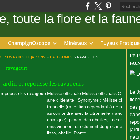
ChampignOscope
Minéraux
Tuyaux Pratique
LE J
DE NOS PARCS ET JARDINS
>
CATEGORIES
>
RAVAGEURS
FAUN
ravageurs
u jardin et repousse les ravageurs
Le J
Mélisse officinale Melissa officinalis C
fiche
arte d'identité : Synonyme : Mélisse ci
tronnelle ((attention cependant à ne p
des 
as confondre avec la citronnelle vraie,
dans
asiatique), piment des abeilles,...ces n
repo
oms viennent directement du grec me
jard
lissa, abeille. Plante...
natu