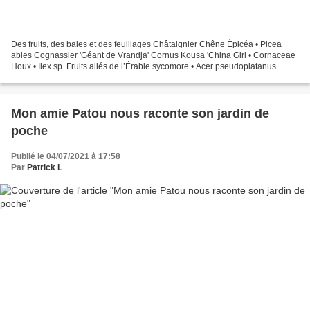
Des fruits, des baies et des feuillages Châtaignier Chêne Épicéa • Picea
abies Cognassier 'Géant de Vrandja' Cornus Kousa 'China Girl • Cornaceae
Houx • Ilex sp. Fruits ailés de l’Érable sycomore • Acer pseudoplatanus
Samares du Frêne (Fraxinus excelsior...
Mon amie Patou nous raconte son jardin de
poche
Publié le 04/07/2021 à 17:58
Par
Patrick L