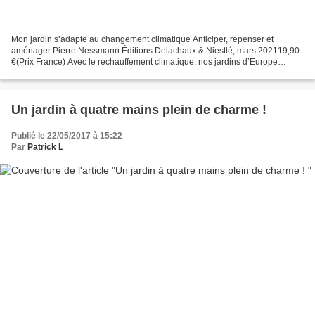
Mon jardin s’adapte au changement climatique Anticiper, repenser et
aménager Pierre Nessmann Éditions Delachaux & Niestlé, mars 202119,90
€(Prix France) Avec le réchauffement climatique, nos jardins d’Europe
connaissent de plus fréquents épisodes caniculaires,...
Un jardin à quatre mains plein de charme !
Publié le 22/05/2017 à 15:22
Par
Patrick L