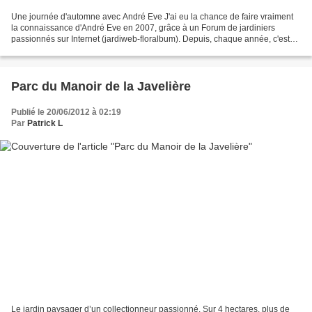
Une journée d'automne avec André Eve J'ai eu la chance de faire vraiment
la connaissance d'André Eve en 2007, grâce à un Forum de jardiniers
passionnés sur Internet (jardiweb-floralbum). Depuis, chaque année, c'est
toujours le même plaisir que me procurent...
Parc du Manoir de la Javelière
Publié le 20/06/2012 à 02:19
Par
Patrick L
Le jardin paysager d’un collectionneur passionné. Sur 4 hectares, plus de