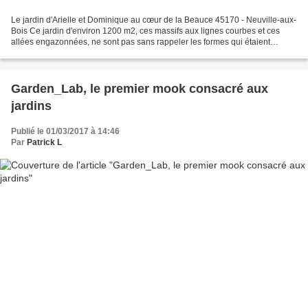
Le jardin d'Arielle et Dominique au cœur de la Beauce 45170 - Neuville-aux-
Bois Ce jardin d'environ 1200 m2, ces massifs aux lignes courbes et ces
allées engazonnées, ne sont pas sans rappeler les formes qui étaient
chères à André Ève et qui ont inspiré...
Garden_Lab, le premier mook consacré aux
jardins
Publié le 01/03/2017 à 14:46
Par
Patrick L