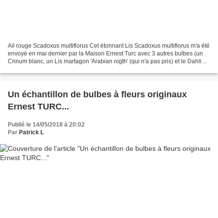
Ail rouge Scadoxus multiflorus Cet étonnant Lis Scadoxus multiflorus m'a été
envoyé en mai dernier par la Maison Ernest Turc avec 3 autres bulbes (un
Crinum blanc, un Lis martagon 'Arabian nigth' (qui n'a pas pris) et le Dahlia
buisson nain 'Valentino')...
Un échantillon de bulbes à fleurs originaux
Ernest TURC...
Publié le 14/05/2018 à 20:02
Par
Patrick L