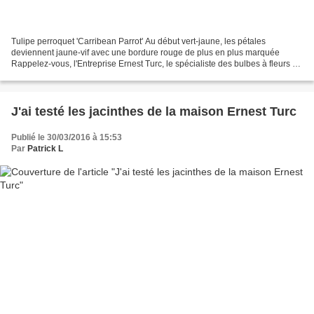
Tulipe perroquet 'Carribean Parrot' Au début vert-jaune, les pétales
deviennent jaune-vif avec une bordure rouge de plus en plus marquée
Rappelez-vous, l'Entreprise Ernest Turc, le spécialiste des bulbes à fleurs et
semences florales à Angers, m'avait...
J'ai testé les jacinthes de la maison Ernest Turc
Publié le 30/03/2016 à 15:53
Par
Patrick L