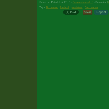
Posté par Patrick L à 17:18 -
Commentaires [
…
]
- Permalien [
Tags:
Buxaceae
,
Parfumé
,
persistant
,
Sarcococca
Repost