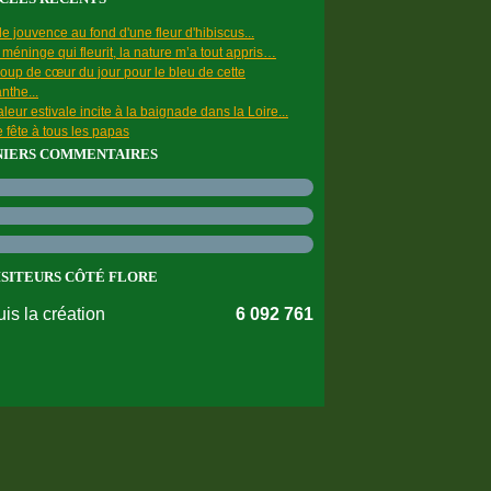
e jouvence au fond d'une fleur d'hibiscus...
a méninge qui fleurit, la nature m’a tout appris…
oup de cœur du jour pour le bleu de cette
nthe...
leur estivale incite à la baignade dans la Loire...
 fête à tous les papas
NIERS COMMENTAIRES
ISITEURS CÔTÉ FLORE
is la création
6 092 761