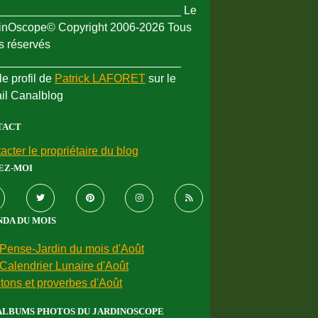
_____________________________ Le
inOscope© Copyright 2006-2026 Tous
ts réservés
_____________________________
le profil de
Patrick LAFORET
sur le
ail Canalblog
TACT
acter le propriétaire du blog
EZ-MOI
DA DU MOIS
Pense-Jardin du mois d'Août
Calendrier Lunaire d'Août
tons et proverbes d'Août
ALBUMS PHOTOS DU JARDINOSCOPE