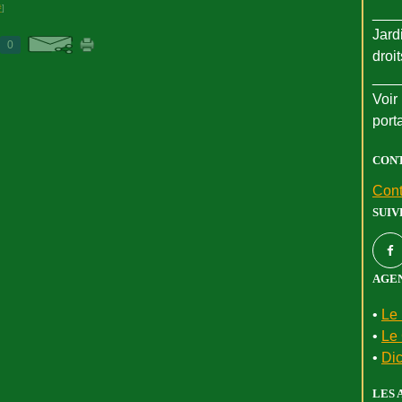
#
]
___
Jard
0
droi
___
Voir 
port
CON
Cont
SUIV
AGEN
•
Le 
•
Le 
•
Dic
LES 