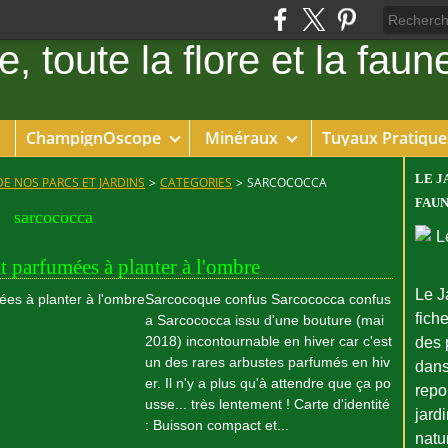
ChampignOscope
Minéraux
Tuyaux Pratique
LE J
DE NOS PARCS ET JARDINS
>
CATEGORIES
>
SARCOCOCCA
FAUN
sarcococca
t parfumées à planter à l'ombre
Le J
Sarcocoque confus Sarcococca confus
fiche
a Sarcococca issu d'une bouture (mai
2018) incontournable en hiver car c'est
des 
un des rares arbustes parfumés en hiv
dans
er. Il n'y a plus qu'à attendre que ça po
repo
usse... très lentement ! Carte d'identité
jard
: Buisson compact et...
natu