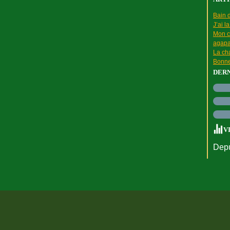
Bain d
J’ai l
Mon c
agapa
La cha
Bonne
DER
V
Depu