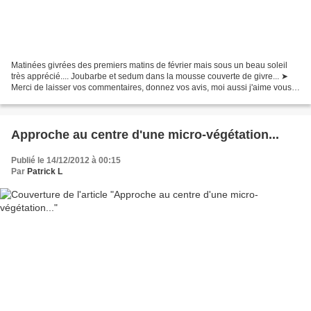
Matinées givrées des premiers matins de février mais sous un beau soleil
très apprécié.... Joubarbe et sedum dans la mousse couverte de givre... ➤
Merci de laisser vos commentaires, donnez vos avis, moi aussi j'aime vous
lire ! ➤ Abonnez-vous au JardinOscope...
Approche au centre d'une micro-végétation...
Publié le 14/12/2012 à 00:15
Par
Patrick L