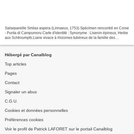
Salsepareille Smilax aspera (Linnaeus, 1753) Spécimen rencontré en Corse
- Punta di Campumoru Carte d'identité : Synonyme : Liseron épineux, Herbe
aux Schtroumpfs.Liane vivace à rhizomes tubéreux de la famille des
Smilacaceae.Tiges volubiles, sarmenteuses...
Hébergé par Canalblog
Top articles
Pages
Contact
Signaler un abus
C.G.U.
Cookies et données personnelles
Préférences cookies
Voir le profil de Patrick LAFORET sur le portail Canalblog