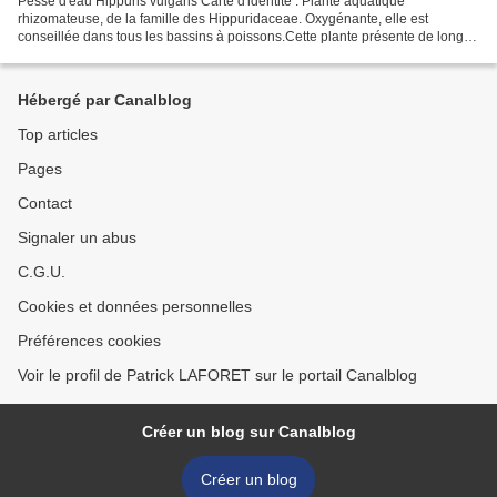
Pesse d'eau Hippuris vulgaris Carte d'identité : Plante aquatique
rhizomateuse, de la famille des Hippuridaceae. Oxygénante, elle est
conseillée dans tous les bassins à poissons.Cette plante présente de longs
rhizomes ramifiés et rampants d'où émanent...
Hébergé par Canalblog
Top articles
Pages
Contact
Signaler un abus
C.G.U.
Cookies et données personnelles
Préférences cookies
Voir le profil de Patrick LAFORET sur le portail Canalblog
Créer un blog sur Canalblog
Créer un blog