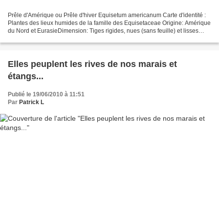
Prêle d'Amérique ou Prêle d'hiver Equisetum americanum Carte d'identité :
Plantes des lieux humides de la famille des Equisetaceae Origine: Amérique
du Nord et EurasieDimension: Tiges rigides, nues (sans feuille) et lisses
dressées jusqu'à 1,30 m de haut.Les...
Elles peuplent les rives de nos marais et
étangs...
Publié le 19/06/2010 à 11:51
Par
Patrick L