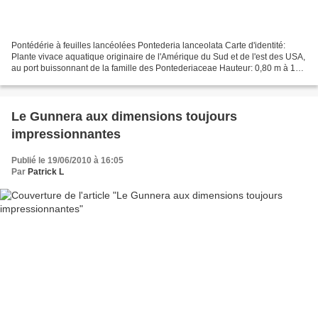
Pontédérie à feuilles lancéolées Pontederia lanceolata Carte d'identité:
Plante vivace aquatique originaire de l'Amérique du Sud et de l'est des USA,
au port buissonnant de la famille des Pontederiaceae Hauteur: 0,80 m à 1m
pour 45 à 50 cm d'encombrement.Feuillage:...
Le Gunnera aux dimensions toujours
impressionnantes
Publié le 19/06/2010 à 16:05
Par
Patrick L