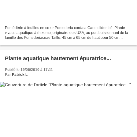
Pontédérie à feuilles en cœur Pontederia cordata Carte d'identité: Plante
vivace aquatique à rhizome, originaire des USA, au port buissonnant de la
famille des Pontederiaceae Taille: 45 cm à 65 cm de haut pour 50 cm
d'encombrement.Feuillage: Feuilles...
Plante aquatique hautement épuratrice...
Publié le 19/06/2010 à 17:11
Par
Patrick L