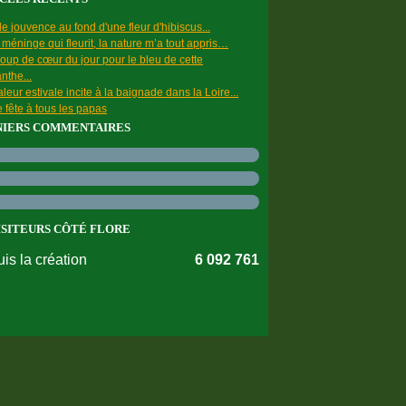
e jouvence au fond d'une fleur d'hibiscus...
a méninge qui fleurit, la nature m’a tout appris…
oup de cœur du jour pour le bleu de cette
nthe...
leur estivale incite à la baignade dans la Loire...
 fête à tous les papas
NIERS COMMENTAIRES
ISITEURS CÔTÉ FLORE
is la création
6 092 761