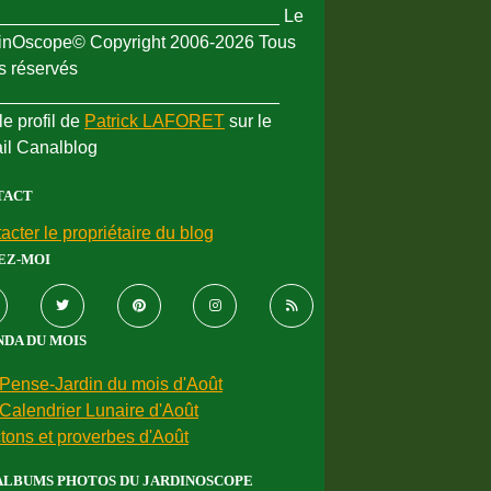
_____________________________ Le
inOscope© Copyright 2006-2026 Tous
ts réservés
_____________________________
le profil de
Patrick LAFORET
sur le
ail Canalblog
TACT
acter le propriétaire du blog
EZ-MOI
DA DU MOIS
Pense-Jardin du mois d'Août
Calendrier Lunaire d'Août
tons et proverbes d'Août
ALBUMS PHOTOS DU JARDINOSCOPE