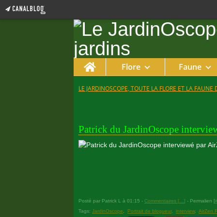
Home
Flore
Faune
LE JARDINOSCOPE, TOUTE LA FLORE ET LA FAUNE 
8 février 2023
Patrick du JardinOscope intervie
Posté par Patrick L à 01:15 -
Commentaires [
…
]
- Permalien [
Tags:
JardinOscope
,
Portrait de blogueur
,
interview
,
AirZen 