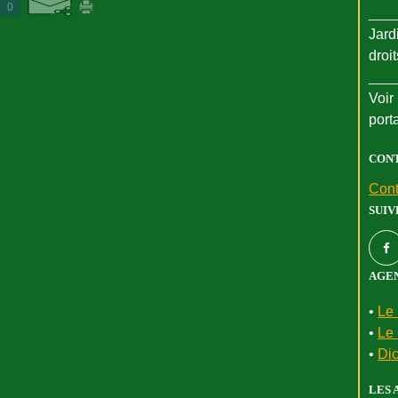
0
___
Jard
droi
___
Voir 
port
CON
Cont
SUIV
AGEN
•
Le 
•
Le 
•
Dic
LES 