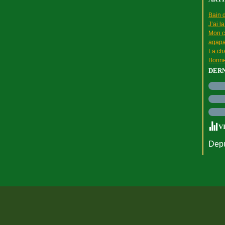
Bain d
J’ai l
Mon c
agapa
La cha
Bonne
DER
V
Depu