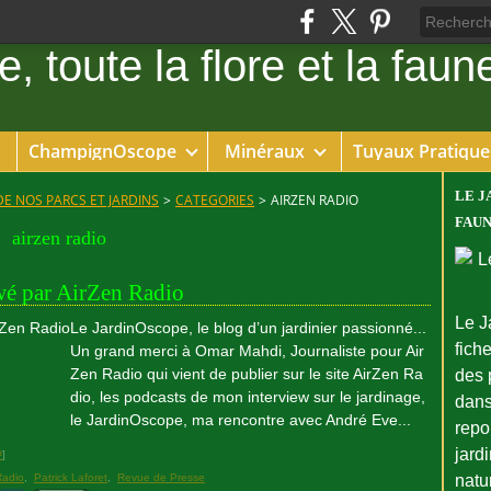
ChampignOscope
Minéraux
Tuyaux Pratique
LE J
DE NOS PARCS ET JARDINS
>
CATEGORIES
>
AIRZEN RADIO
FAUN
airzen radio
wé par AirZen Radio
Le J
Le JardinOscope, le blog d’un jardinier passionné...
fiche
Un grand merci à Omar Mahdi, Journaliste pour Air
Zen Radio qui vient de publier sur le site AirZen Ra
des 
dio, les podcasts de mon interview sur le jardinage,
dans
le JardinOscope, ma rencontre avec André Eve...
repo
jard
#
]
Radio
,
Patrick Laforet
,
Revue de Presse
natu