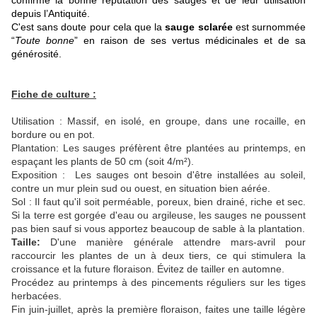
confirme la bonne réputation des sauges et de leur utilisation
depuis l’Antiquité.
C'est sans doute pour cela que la
sauge sclarée
est surnommée
“
Toute bonne
” en raison de ses vertus médicinales et de sa
générosité.
Fiche de culture :
Utilisation : Massif, en isolé, en groupe, dans une rocaille, en
bordure ou en pot.
Plantation: Les sauges préfèrent être plantées au printemps, en
espaçant les plants de 50 cm (soit 4/m²).
Exposition : Les sauges ont besoin d'être installées au soleil,
contre un mur plein sud ou ouest, en situation bien aérée.
Sol : Il faut qu'il soit perméable, poreux, bien drainé, riche et sec.
Si la terre est gorgée d'eau ou argileuse, les sauges ne poussent
pas bien sauf si vous apportez beaucoup de sable à la plantation.
Taille:
D'une manière générale attendre mars-avril pour
raccourcir les plantes de un à deux tiers, ce qui stimulera la
croissance et la future floraison. Évitez de tailler en automne.
Procédez au printemps à des pincements réguliers sur les tiges
herbacées.
Fin juin-juillet, après la première floraison, faites une taille légère