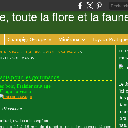
ChampignOscope
Minéraux
Tuyaux Pratique
LE J
DE NOS PARCS ET JARDINS
>
PLANTES SAUVAGES
>
OUR LES GOURMANDS...
FAUN
ntants pour les gourmands...
Le J
des bois, Fraisier sauvage
Fragaria vesca
fiche
des 
dans
des
Rosaceae
.
repo
jard
brillant, ovales à losangées.
natu
lanches de 14 à 18 mm de diamètre, en inflorescences lâches,