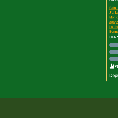
Bain d
J’ai l
Mon c
agapa
La cha
Bonne
DER
V
Depu