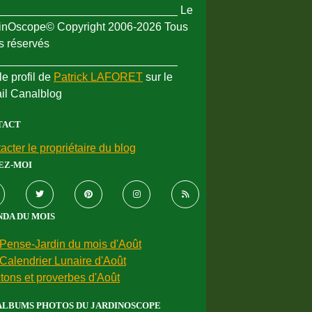
_____________________________ Le
inOscope© Copyright 2006-2026 Tous
ts réservés
_____________________________
le profil de
Patrick LAFORET
sur le
ail Canalblog
TACT
acter le propriétaire du blog
EZ-MOI
DA DU MOIS
Pense-Jardin du mois d'Août
Calendrier Lunaire d'Août
tons et proverbes d'Août
ALBUMS PHOTOS DU JARDINOSCOPE