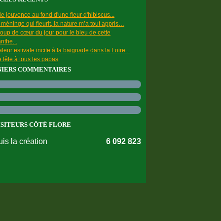
e jouvence au fond d'une fleur d'hibiscus...
a méninge qui fleurit, la nature m’a tout appris…
oup de cœur du jour pour le bleu de cette
nthe...
leur estivale incite à la baignade dans la Loire...
 fête à tous les papas
NIERS COMMENTAIRES
ISITEURS CÔTÉ FLORE
is la création
6 092 823