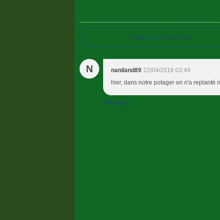
Ajouter un commentaire
N
naniland89
22/04/2018 03:49
hier, dans notre potager on n'a replanté n
Répondre