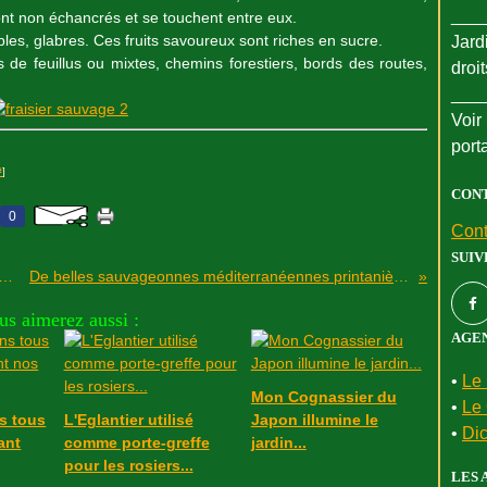
___
ont non échancrés et se touchent entre eux.
ibles, glabres. Ces fruits savoureux sont riches en sucre.
Jard
s de feuillus ou mixtes, chemins forestiers, bords des routes,
droi
___
Voir 
port
#
]
CON
0
Cont
SUIV
usier, un arbuste décoratif en automne...
De belles sauvageonnes méditerranéennes printanières...
us aimerez aussi :
AGEN
•
Le 
Mon Cognassier du
•
Le 
s tous
L'Eglantier utilisé
Japon illumine le
•
Dic
ant
comme porte-greffe
jardin...
pour les rosiers...
LES 