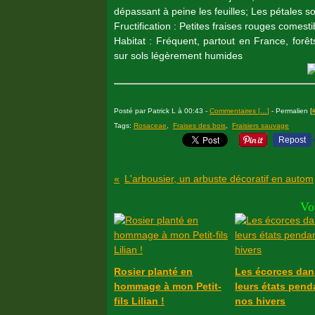
dépassant à peine les feuilles; Les pétales s
Fructification : Petites fraises rouges comest
Habitat : Fréquent, partout en France, forêt
sur sols légèrement humides
Posté par Patrick L à 00:43 -
Commentaires [
…
]
- Permalien [
Tags:
Rosaceae
,
Fraises des bois
,
Fraisiers sauvage
Repost
L'arbo
Vo
Rosier planté en
Les écorces dan
hommage à mon Petit-
leurs états pend
fils Lilian !
nos hivers