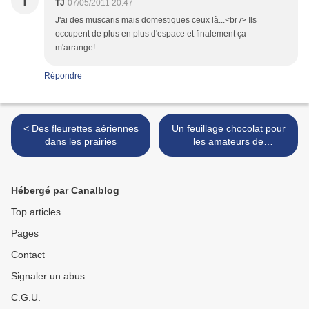
T
TJ
07/05/2011 20:47
J'ai des muscaris mais domestiques ceux là...<br /> Ils
occupent de plus en plus d'espace et finalement ça
m'arrange!
Répondre
< Des fleurettes aériennes
Un feuillage chocolat pour
dans les prairies
les amateurs de
contraste… >
Hébergé par Canalblog
Top articles
Pages
Contact
Signaler un abus
C.G.U.