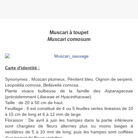
Muscari à toupet
Muscari comosum
Carte d'identité :
Synonymes : Muscari plumeux, Pénitent bleu, Oignon de serpent,
Leopoldia comosa
,
Bellavelia comosa
...
Plante vivace bulbeuse de la famille des
Asparagaceae
(précédemment
Liliaceae
et
Hyacinthaceae
).
Taille : de 20 à 50 cm de haut.
Feuillage : Il est constitué de 4 ou 5 feuilles vertes linéaires de 10
à
15 cm
de long et 6 à
12 mm
de large.
Floraison : De avril à juin les hampes dans la partie inférieure
sont chargées de fleurs alternes plus ou moins beiges à
verdâtres de 5 à 10 mm de long; puis les hampes sont coiffées
d'un toupet de fleurs violettes.