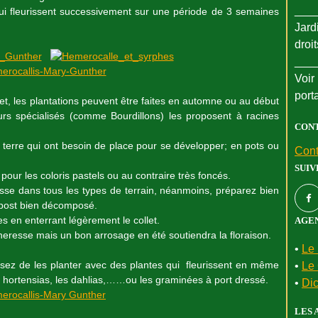
___
 fleurissent successivement sur une période de 3 semaines
Jard
droi
___
Voir 
port
t, les plantations peuvent être faites en automne ou au début
urs spécialisés (comme Bourdillons) les proposent à racines
CON
 terre qui ont besoin de place pour se développer; en pots ou
Cont
.
SUIV
pour les coloris pastels ou au contraire très foncés.
usse dans tous les types de terrain, néanmoins, préparez bien
mpost bien décomposé.
s en enterrant légèrement le collet.
AGEN
cheresse mais un bon arrosage en été soutiendra la floraison.
•
Le 
issez de les planter avec des plantes qui fleurissent en même
•
Le 
s hortensias, les dahlias,……ou les graminées à port dressé.
•
Dic
LES 