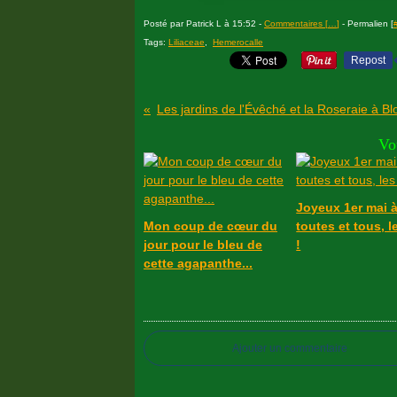
Posté par Patrick L à 15:52 -
Commentaires [
…
]
- Permalien [
Tags:
Liliaceae
,
Hemerocalle
Repost
Les jardins de l'Évêché et la Roseraie à Blo
Vo
Joyeux 1er mai 
Mon coup de cœur du
toutes et tous, l
jour pour le bleu de
!
cette agapanthe...
Ajouter un commentaire