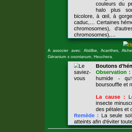
couleurs du p
halo plus so
bicolore, à œil, à gorge
caduc,… Certaines hémér
chromosomes), d'autre
chromosomes),…
A associer avec: Alstilbe, Acanthes, Alche
Géranium x oxonianum, Heuchera.
Boutons d'hém
Observation :
humide - qu'
boursouffle et n
La cause :
L
insecte minusc
des pétales et q
Remède :
La seule sol
atteints afin d'éviter tou