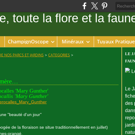
ChampignOscope
Minéraux
Tuyaux Pratique
LE J
DE NOS PARCS ET JARDINS
>
CATEGORIES
>
FAUN
hémère…
Le J
calles 'Mary Gunther'
callis 'Mary Gunther'
fiche
des 
dans
 une "beauté d'un jour"
repo
jard
pogée de la floraison se situe traditionnellement en juillet)
natu
unes-orangé.