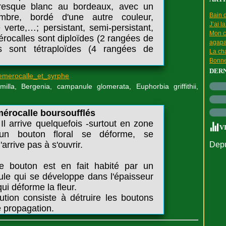
resque blanc au bordeaux, avec un
Bain d
mbre, bordé d'une autre couleur,
J’ai l
 verte,…; persistant, semi-persistant,
Mon c
ocalles sont diploïdes (2 rangées de
agapa
s sont tétraploïdes (4 rangées de
La cha
Bonne
DER
milla, Bergenia, campanule glomerata, Euphorbia griffithii,
érocalle boursoufflés
Il arrive quelquefois -surtout en zone
V
un bouton floral se déforme, se
'arrive pas à s'ouvrir.
Depu
e bouton est en fait habité par un
ule qui se développe dans l'épaisseur
ui déforme la fleur.
ution consiste à détruire les boutons
te propagation.