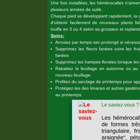
Une fois installées, les hémérocalles n'aimen
plusieurs années de suite.
Chaque pied se développant rapidement, la di
d'obtenir facilement de nouveaux plants fidè
touffe en 3 ou 4 selon sa grosseur et replant
Soins:
Arrosez par temps sec prolongé si nécessa
Supprimez les fleurs fanées voire les fru
fanées
Supprimez les hampes florales lorsque les 
Rabattez le feuillage en automne ou au 
nouveau feuillage.
Profitez du sarclage de printemps pour app
Protégez-les des limaces et autres gastéro
au printemps.
Le saviez-vous ?
Les hémérocall
de formes très
triangulaire, f
araignée", pét