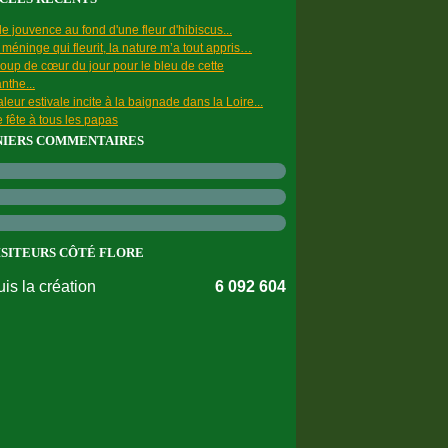
e jouvence au fond d'une fleur d'hibiscus...
a méninge qui fleurit, la nature m’a tout appris…
oup de cœur du jour pour le bleu de cette
nthe...
leur estivale incite à la baignade dans la Loire...
 fête à tous les papas
NIERS COMMENTAIRES
ISITEURS CÔTÉ FLORE
is la création
6 092 604