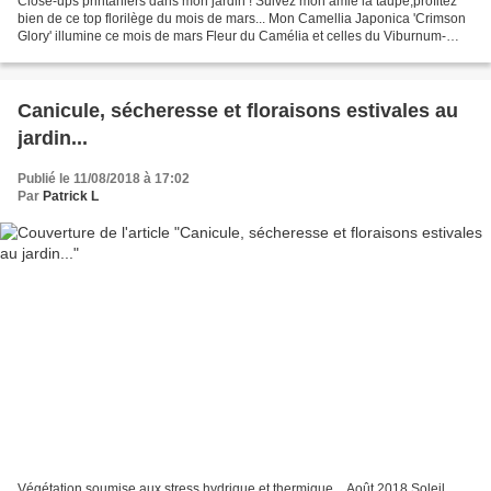
Close-ups printaniers dans mon jardin ! Suivez mon amie la taupe,profitez
bien de ce top florilège du mois de mars... Mon Camellia Japonica 'Crimson
Glory' illumine ce mois de mars Fleur du Camélia et celles du Viburnum-
Tinus Parterre de crocus, de narcisses...
Canicule, sécheresse et floraisons estivales au
jardin...
Publié le 11/08/2018 à 17:02
Par
Patrick L
Végétation soumise aux stress hydrique et thermique... Août 2018 Soleil