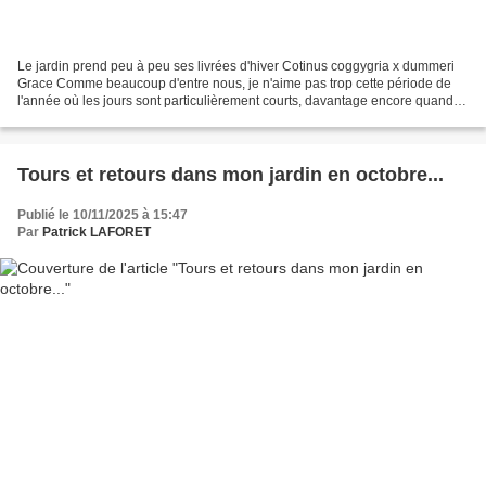
Le jardin prend peu à peu ses livrées d'hiver Cotinus coggygria x dummeri
Grace Comme beaucoup d'entre nous, je n'aime pas trop cette période de
l'année où les jours sont particulièrement courts, davantage encore quand le
temps est à la pluie. Il faut...
Tours et retours dans mon jardin en octobre...
Publié le 10/11/2025 à 15:47
Par
Patrick LAFORET