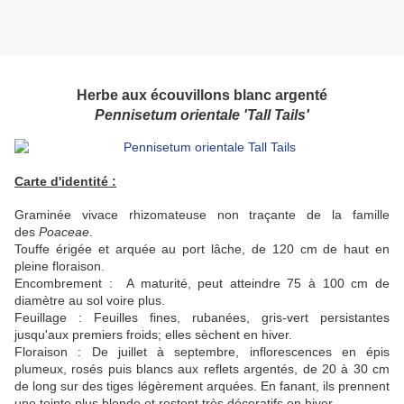
Herbe aux écouvillons blanc argenté
Pennisetum orientale 'Tall Tails'
Carte d'identité :
Graminée vivace rhizomateuse non traçante de la famille
des
Poaceae
.
Touffe érigée et arquée au port lâche, de 120 cm de haut en
pleine floraison.
Encombrement : A maturité, peut atteindre 75 à 100 cm de
diamètre au sol voire plus.
Feuillage : Feuilles fines, rubanées, gris-vert persistantes
jusqu'aux premiers froids; elles sèchent en hiver.
Floraison : De juillet à septembre, inflorescences en épis
plumeux, rosés puis blancs aux reflets argentés, de 20 à 30 cm
de long sur des tiges légèrement arquées.
En fanant, ils prennent
une teinte plus blonde et restent très décoratifs en hiver.