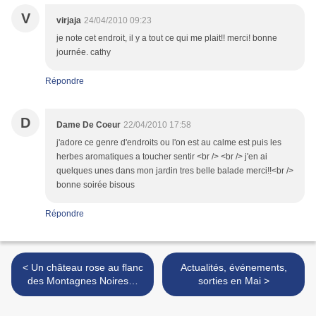
V
virjaja
24/04/2010 09:23
je note cet endroit, il y a tout ce qui me plait!! merci! bonne
journée. cathy
Répondre
D
Dame De Coeur
22/04/2010 17:58
j'adore ce genre d'endroits ou l'on est au calme est puis les
herbes aromatiques a toucher sentir <br /> <br /> j'en ai
quelques unes dans mon jardin tres belle balade merci!!<br />
bonne soirée bisous
Répondre
< Un château rose au flanc
Actualités, événements,
des Montagnes Noires…
sorties en Mai >