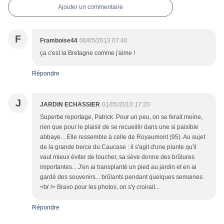
Ajouter un commentaire
F
Framboise44
06/05/2013 07:40
ça c'est la Bretagne comme j'aime !
Répondre
J
JARDIN ECHASSIER
01/05/2010 17:20
Superbe reportage, Patrick. Pour un peu, on se ferait moine,
rien que pour le plaisir de se recueillir dans une si paisible
abbaye... Elle ressemble à celle de Royaumont (95). Au sujet
de la grande berce du Caucase : il s'agit d'une plante qu'il
vaut mieux éviter de toucher, sa sève donne des brûlures
importantes... J'en ai transplanté un pied au jardin et en ai
gardé des souvenirs... brûlants pendant quelques semaines.
<br /> Bravo pour les photos, on s'y croirait...
Répondre