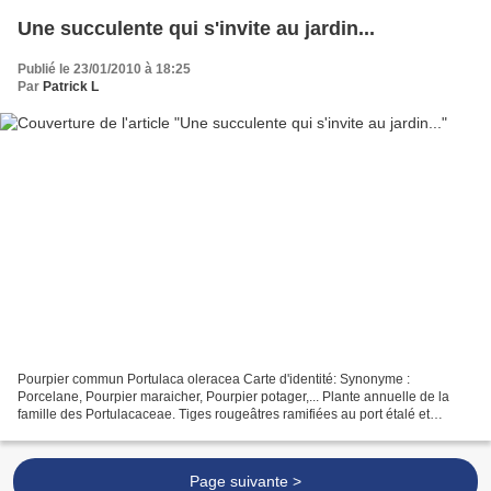
Une succulente qui s'invite au jardin...
Publié le 23/01/2010 à 18:25
Par
Patrick L
Pourpier commun Portulaca oleracea Carte d'identité: Synonyme :
Porcelane, Pourpier maraicher, Pourpier potager,... Plante annuelle de la
famille des Portulacaceae. Tiges rougeâtres ramifiées au port étalé et
rampant jusqu'à 50 cm de long. Hauteur : 10...
Page suivante >