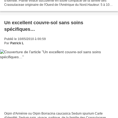
d'identité: Plante vivace succulente en touffe compacte de la famille des
Crassulaceae originaire de l'Ouest de l'Amérique du Nord.Hauteur: 5 à 10
cm environ.Feuillage: Feuilles plates,...
Un excellent couvre-sol sans soins
spécifiques…
Publié le 10/05/2010 à 00:59
Par
Patrick L
Orpin d'Arménie ou Orpin Borracina caucasica Sedum spurium Carte
d'identité: Sedum nain, vivace, rustique, de la famille des Crassulaceae