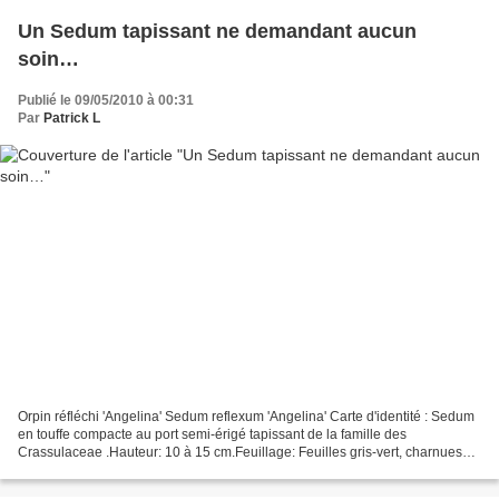
Un Sedum tapissant ne demandant aucun
soin…
Publié le 09/05/2010 à 00:31
Par
Patrick L
Orpin réfléchi 'Angelina' Sedum reflexum 'Angelina' Carte d'identité : Sedum
en touffe compacte au port semi-érigé tapissant de la famille des
Crassulaceae .Hauteur: 10 à 15 cm.Feuillage: Feuilles gris-vert, charnues
persistantes, 1 à 2 cm de long.Floraison:...