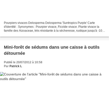
Pourpiers vivaces Delosperma Delosperma 'Suntropics Purple' Carte
d'identité : Synonymes : Pourpier vivace, Ficoïde vivace. Plante vivace la
famille des Aizoaceae, très résistante à la sécheresse, rustique jusqu'à -10 à
-15°C selon les variétés. Plante...
Mini-forêt de sédums dans une caisse à outils
détournée
Publié le 20/07/2012 à 10:58
Par
Patrick L