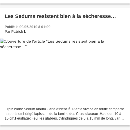
avec les inflorescences.Feuillage:...
Les Sedums resistent bien à la sécheresse…
Publié le 09/05/2010 à 01:09
Par
Patrick L
Orpin blanc Sedum album Carte d'identité: Plante vivace en touffe compacte
au port semi-érigé tapissant de la famille des Crassulaceae .Hauteur: 10 à
15 cm.Feuillage: Feuilles glabres, cylindriques de 5 à 15 mm de long, variant
du vert au rougeâtre.Floraison:...