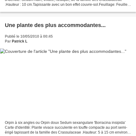
.Hauteur : 10 cm.Tapissante avec un bon effet couvre-sol.Feuillage: Feuilles
ovales, vert-bleuté, charnues, persistantes,...
Une plante des plus accommodantes...
Publié le 10/05/2010 à 00:45
Par
Patrick L
Orpin à six angles ou Orpin doux Sedum sexangulare 'Borracina insipida'
Carte d'identité: Plante vivace succulente en touffe compacte au port semi-
érigé tapissant de la famille des Crassulaceae .Hauteur: 5 à 15 cm environ