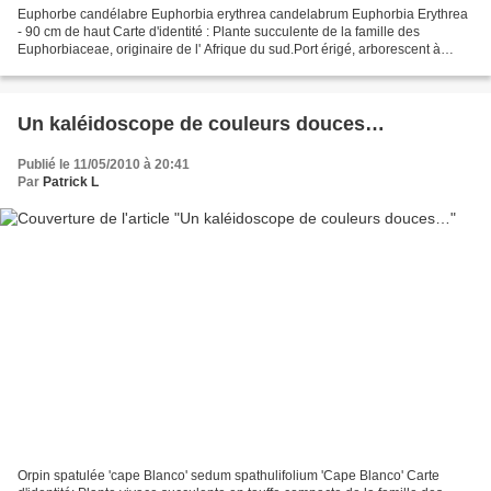
Euphorbe candélabre Euphorbia erythrea candelabrum Euphorbia Erythrea
- 90 cm de haut Carte d'identité : Plante succulente de la famille des
Euphorbiaceae, originaire de l' Afrique du sud.Port érigé, arborescent à
croissance relativement lente à moyenne.Hauteur...
Un kaléidoscope de couleurs douces…
Publié le 11/05/2010 à 20:41
Par
Patrick L
Orpin spatulée 'cape Blanco' sedum spathulifolium 'Cape Blanco' Carte