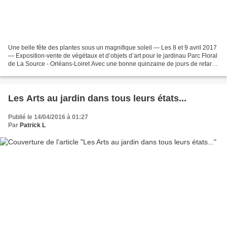
Une belle fête des plantes sous un magnifique soleil — Les 8 et 9 avril 2017
— Exposition-vente de végétaux et d’objets d’art pour le jardinau Parc Floral
de La Source - Orléans-Loiret Avec une bonne quinzaine de jours de retard -
mais il faut dire que...
Les Arts au jardin dans tous leurs états...
Publié le 14/04/2016 à 01:27
Par
Patrick L