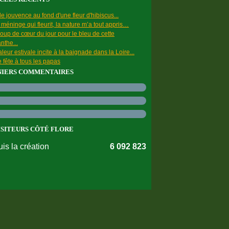
e jouvence au fond d'une fleur d'hibiscus...
a méninge qui fleurit, la nature m’a tout appris…
oup de cœur du jour pour le bleu de cette
nthe...
leur estivale incite à la baignade dans la Loire...
 fête à tous les papas
NIERS COMMENTAIRES
ISITEURS CÔTÉ FLORE
is la création
6 092 823