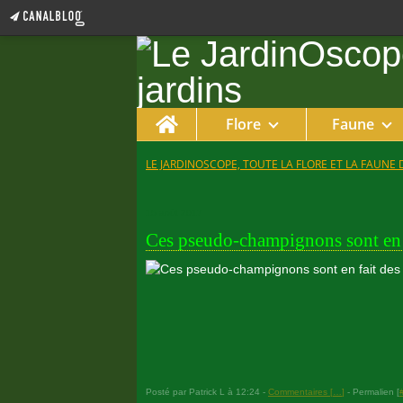
Home
Flore
Faune
LE JARDINOSCOPE, TOUTE LA FLORE ET LA FAUNE 
15 août 2017
Ces pseudo-champignons sont en
Posté par Patrick L à 12:24 -
Commentaires [
…
]
- Permalien [