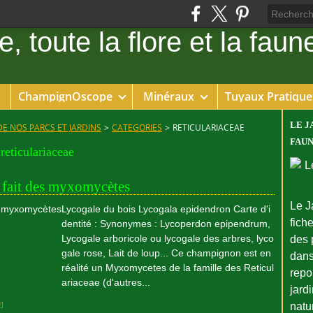
ChampignOscope
Minéraux
Tuyaux Pratique
LE J
DE NOS PARCS ET JARDINS
>
CATEGORIES
>
RETICULARIACEAE
FAUN
reticulariaceae
 fait des myxomycètes
Le J
Lycogale du bois Lycogala epidendron Carte d'i
fiche
dentité : Synonymes : Lycoperdon epipendrum,
Lycogale arboricole ou lycogale des arbres, lyco
des 
gale rose, Lait de loup... Ce champignon est en
dans
réalité un Myxomycetes de la famille des Reticul
repo
ariaceae (d'autres...
jard
#
]
natu