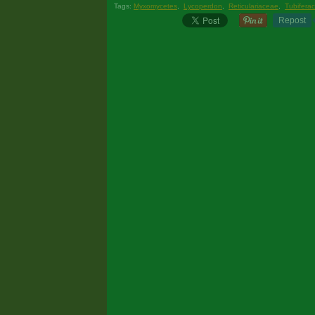
Tags:
Myxomycetes
,
Lycoperdon
,
Reticulariaceae
,
Tubifera
Repost