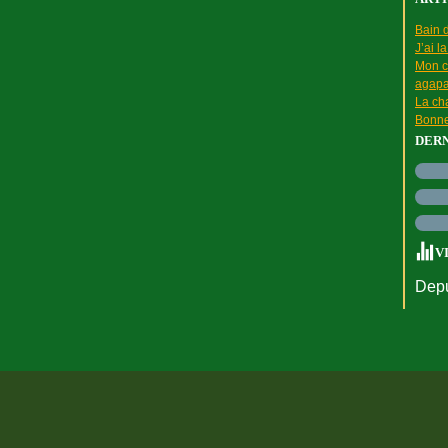
Bain d
J’ai l
Mon c
agapa
La cha
Bonne
DER
V
Depu