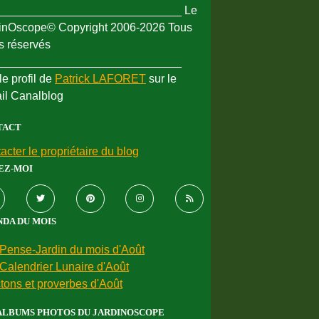
_____________________________ Le
inOscope© Copyright 2006-2026 Tous
ts réservés
_____________________________
le profil de
Patrick LAFORET
sur le
ail Canalblog
TACT
acter le propriétaire du blog
EZ-MOI
DA DU MOIS
Pense-Jardin du mois d'Août
Calendrier Lunaire d'Août
tons et proverbes d'Août
ALBUMS PHOTOS DU JARDINOSCOPE