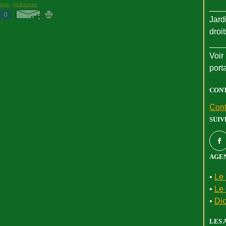
ceae
,
lycéaceae
___
0
Jard
droi
___
Voir 
port
CON
Cont
SUIV
AGEN
•
Le 
•
Le 
•
Dic
LES 