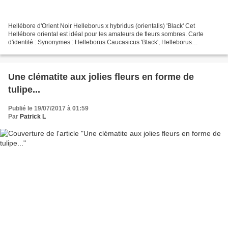
Hellébore d'Orient Noir Helleborus x hybridus (orientalis) 'Black' Cet
Hellébore oriental est idéal pour les amateurs de fleurs sombres. Carte
d'identité : Synonymes : Helleborus Caucasicus 'Black', Helleborus
Olympicus 'Black', Helleborus Antiguorum...
Une clématite aux jolies fleurs en forme de
tulipe...
Publié le 19/07/2017 à 01:59
Par
Patrick L