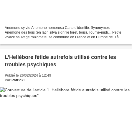
Anémone sylvie Anemone nemorosa Carte d'identité: Synonymes :
Anémone des bois (en latin silva signifie forêt, bois), Tourne-midi,... Petite
vivace sauvage rhizomateuse commune en France et en Europe de 0 à
1800 m d'altitude de la famille des Ranunculaceae....
L'Hellébore fétide autrefois utilisé contre les
troubles psychiques
Publié le 26/02/2024 à 12:49
Par
Patrick L