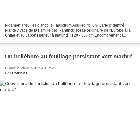
Pigamon à feuilles d'ancolie Thalictrum Aquilegiifolium Carte d'identité :
Plante vivace de la Famille des Ranunculaceae originaire de l'Europe à la
Chine et au Japon.Hauteur à maturité : 120 - 150 cm.Encombrement à
maturité : 40 cm.Feuillage : Feuilles...
Un hellébore au feuillage persistant vert marbré
Publié le 20/09/2017 à 10:52
Par
Patrick L