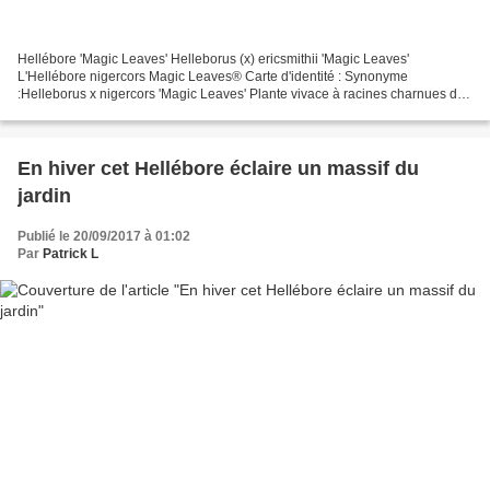
Hellébore 'Magic Leaves' Helleborus (x) ericsmithii 'Magic Leaves'
L'Hellébore nigercors Magic Leaves® Carte d'identité : Synonyme
:Helleborus x nigercors 'Magic Leaves' Plante vivace à racines charnues de
la Famille des Ranunculaceae. Cette variété est...
En hiver cet Hellébore éclaire un massif du
jardin
Publié le 20/09/2017 à 01:02
Par
Patrick L