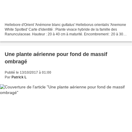
Hellebore d'Orient 'Anémone blanc guttatus' Helleborus orientalis 'Anemone
White Spotted' Carte d'identité : Plante vivace hybride de la famille des
Ranunculaceae. Hauteur : 20 à 40 cm à maturité. Encombrement : 20 à 30
cm. Feuillage : Feuilles persistantes...
Une plante aérienne pour fond de massif
ombragé
Publié le 13/10/2017 à 01:00
Par
Patrick L