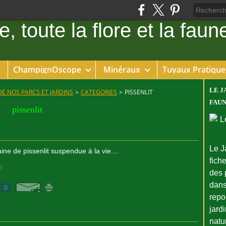
ChampignOscope
Minéraux
Tuyaux Pratique
LE J
DE NOS PARCS ET JARDINS
>
CATEGORIES
>
PISSENLIT
FAUN
pissenlit
Le J
ne de pissenlit suspendue à la vie....
fiche
#
]
des 
dans
0
repo
jard
natu