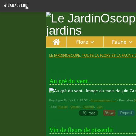
Home
Flore
Faune
LE JARDINOSCOPE, TOUTE LA FLORE ET LA FAUNE 
1 juin 2024
Au gré du vent...
Image du mois de juin Grai
Posté par Patrick L à 18:57 -
Commentaires [
…
]
- Permalien [
Tags:
Insolite
,
Graine
,
Pissenlit
,
Juin
Repost
3 avril 2017
Vin de fleurs de pissenlit