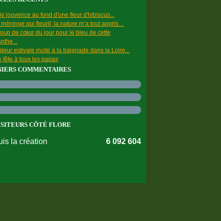
e jouvence au fond d'une fleur d'hibiscus...
a méninge qui fleurit, la nature m’a tout appris…
oup de cœur du jour pour le bleu de cette
nthe...
leur estivale incite à la baignade dans la Loire...
 fête à tous les papas
NIERS COMMENTAIRES
ISITEURS CÔTÉ FLORE
is la création
6 092 604