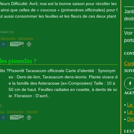
leurs Difficulté: Avril, mai est la bonne saison pour récolter les
___
, ainsi que celles de « coucous » (primevères officinales) pour f
Jard
ut aussi consommer les feuilles et les fleurs de ces deux plant
droi
___
malien [
#
]
Voir 
,
Marguerite
,
pâquerette
port
0
CON
es pissenlits ?
Cont
Pissenlit Taraxacum officinale Carte d'identité : Synonym
SUIV
es : Dent-de-lion, Taraxacum dens-leonis. Plante vivace d
e la famille des Asteraceae (ex-Composées) Taille : 10 à
50 cm de haut. Feuilles radiales en rosette, à dents de sc
AGEN
ie. Floraison : D'avril...
•
Le 
#
]
•
Le 
ace
,
Composées
,
Pissenlit
0
•
Dic
LES 