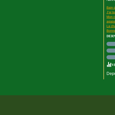
Bain d
J’ai l
Mon c
agapa
La cha
Bonne
DER
V
Depu