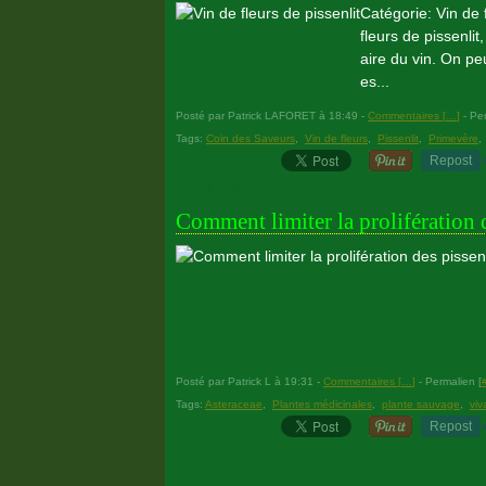
Catégorie: Vin de f
fleurs de pissenlit
aire du vin. On pe
es...
Posté par Patrick LAFORET à 18:49 -
Commentaires [
…
]
- Per
Tags:
Coin des Saveurs
,
Vin de fleurs
,
Pissenlit
,
Primevère
Repost
16 avril 2006
Comment limiter la prolifération d
Posté par Patrick L à 19:31 -
Commentaires [
…
]
- Permalien [
Tags:
Asteraceae
,
Plantes médicinales
,
plante sauvage
,
viv
Repost