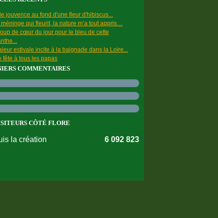
e jouvence au fond d'une fleur d'hibiscus...
a méninge qui fleurit, la nature m’a tout appris…
oup de cœur du jour pour le bleu de cette
nthe...
leur estivale incite à la baignade dans la Loire...
 fête à tous les papas
NIERS COMMENTAIRES
ISITEURS CÔTÉ FLORE
is la création
6 092 823