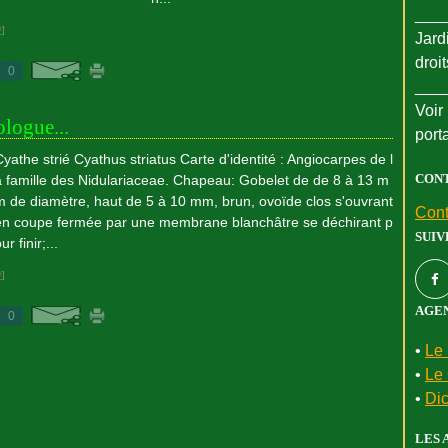
___
#
]
Jard
droi
0
___
Voir 
logue...
port
Cyathe strié Cyathus striatus Carte d'identité : Angiocarpes de l
CON
a famille des Nidulariaceae. Chapeau: Gobelet de de 8 à 13 m
m de diamètre, haut de 5 à 10 mm, brun, ovoïde clos s'ouvrant
Cont
en coupe fermée par une membrane blanchâtre se déchirant p
SUIV
ur finir;...
#
]
AGEN
0
•
Le 
•
Le 
•
Dic
LES 