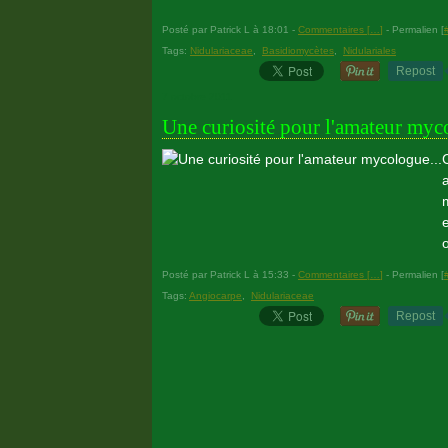
Posté par Patrick L à 18:01 -
Commentaires [
…
]
- Permalien [
Tags:
Nidulariaceae
,
Basidiomycètes
,
Nidulariales
Repost
7 octobre 2011
Une curiosité pour l'amateur myco
o
Posté par Patrick L à 15:33 -
Commentaires [
…
]
- Permalien [
Tags:
Angiocarpe
,
Nidulariaceae
Repost