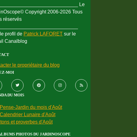
_____________________________ Le
inOscope© Copyright 2006-2026 Tous
ts réservés
_____________________________
le profil de
Patrick LAFORET
sur le
ail Canalblog
TACT
acter le propriétaire du blog
EZ-MOI
DA DU MOIS
Pense-Jardin du mois d'Août
Calendrier Lunaire d'Août
tons et proverbes d'Août
ALBUMS PHOTOS DU JARDINOSCOPE