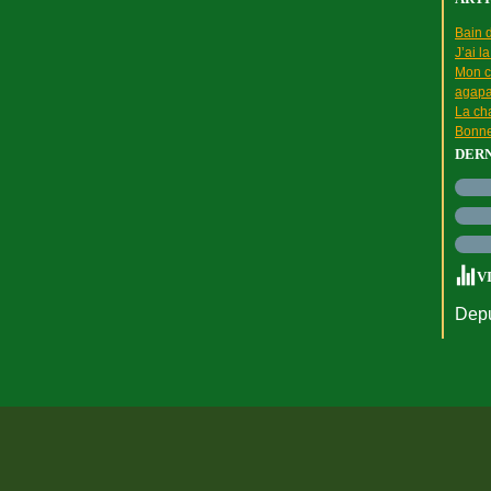
Bain d
J’ai l
Mon c
agapa
La cha
Bonne
DER
V
Depu