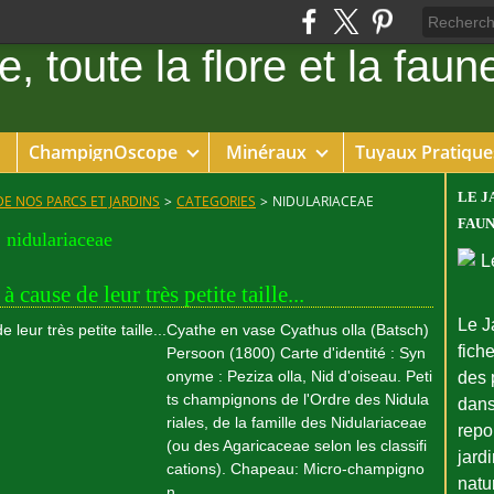
ChampignOscope
Minéraux
Tuyaux Pratique
LE J
DE NOS PARCS ET JARDINS
>
CATEGORIES
>
NIDULARIACEAE
FAUN
nidulariaceae
cause de leur très petite taille...
Le J
Cyathe en vase Cyathus olla (Batsch)
fiche
Persoon (1800) Carte d'identité : Syn
onyme : Peziza olla, Nid d'oiseau. Peti
des 
ts champignons de l'Ordre des Nidula
dans
riales, de la famille des Nidulariaceae
repo
(ou des Agaricaceae selon les classifi
jard
cations). Chapeau: Micro-champigno
natu
n...