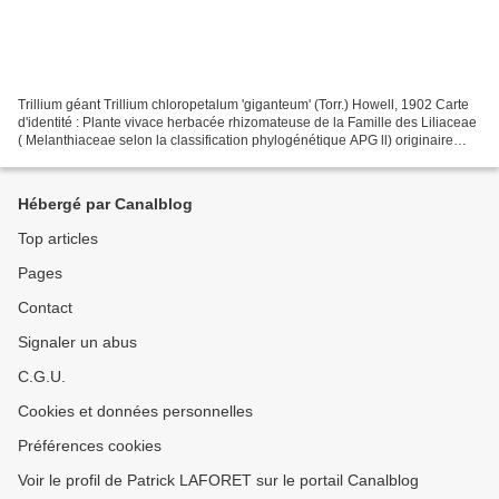
Trillium géant Trillium chloropetalum 'giganteum' (Torr.) Howell, 1902 Carte
d'identité : Plante vivace herbacée rhizomateuse de la Famille des Liliaceae
( Melanthiaceae selon la classification phylogénétique APG ll) originaire
d'Amérique du Nord. Hauteur...
Hébergé par Canalblog
Top articles
Pages
Contact
Signaler un abus
C.G.U.
Cookies et données personnelles
Préférences cookies
Voir le profil de Patrick LAFORET sur le portail Canalblog