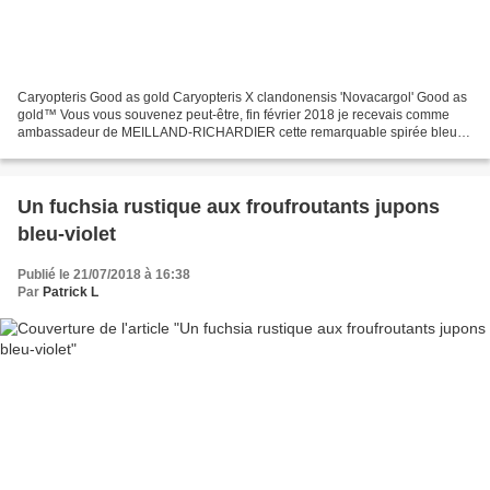
Caryopteris Good as gold Caryopteris X clandonensis 'Novacargol' Good as
gold™ Vous vous souvenez peut-être, fin février 2018 je recevais comme
ambassadeur de MEILLAND-RICHARDIER cette remarquable spirée bleue
ainsi que des Fuchsias vivaces 'Delta Sarah'...
Un fuchsia rustique aux froufroutants jupons
bleu-violet
Publié le 21/07/2018 à 16:38
Par
Patrick L