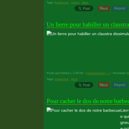
Tags:
Araliaceae
,
vivace
,
lierre
Repost
3 décembre 2007
Un lierre pour habiller un claustr
Posté par Patrick L à 00:04 -
Commentaires [
…
]
- Permalien [
Tags:
Araliaceae
,
lierre
Repost
14 juillet 2006
Pour cacher le dos de notre barbe
Lier
e qu
gneu
e-oc