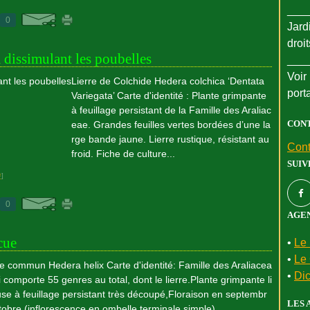
___
0
Jard
droi
a dissimulant les poubelles
___
Voir 
Lierre de Colchide Hedera colchica ‘Dentata
port
Variegata’ Carte d'identité : Plante grimpante
à feuillage persistant de la Famille des Araliac
CON
eae. Grandes feuilles vertes bordées d’une la
rge bande jaune. Lierre rustique, résistant au
Cont
froid. Fiche de culture...
SUIV
#
]
0
AGEN
cue
•
Le 
•
Le 
re commun Hedera helix Carte d'identité: Famille des Araliacea
•
Dic
i comporte 55 genres au total, dont le lierre.Plante grimpante li
se à feuillage persistant très découpé,Floraison en septembr
LES 
tobre (inflorescence en ombelle terminale simple)...