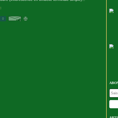
#
]
0
ABON
ARTI