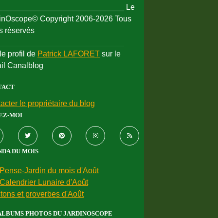
_____________________________ Le
inOscope© Copyright 2006-2026 Tous
ts réservés
_____________________________
le profil de
Patrick LAFORET
sur le
ail Canalblog
TACT
acter le propriétaire du blog
EZ-MOI
DA DU MOIS
Pense-Jardin du mois d'Août
Calendrier Lunaire d'Août
tons et proverbes d'Août
ALBUMS PHOTOS DU JARDINOSCOPE