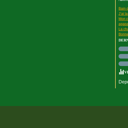
Bain d
J’ai l
Mon c
agapa
La cha
Bonne
DER
V
Depu