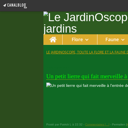
Home
Flore
Faune
LE JARDINOSCOPE, TOUTE LA FLORE ET LA FAUNE 
3 décembre 2007
Un petit lierre qui fait merveille à
Posté par Patrick L à 22:32 -
Commentaires [
…
]
- Permalien [