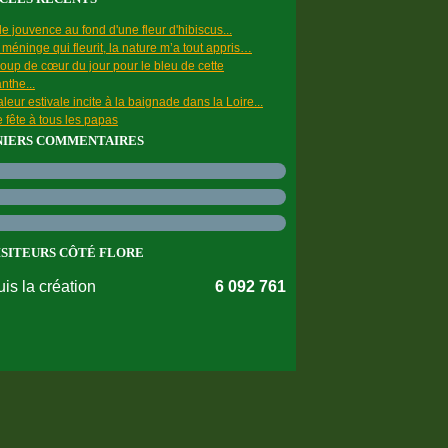
e jouvence au fond d'une fleur d'hibiscus...
a méninge qui fleurit, la nature m’a tout appris…
oup de cœur du jour pour le bleu de cette
nthe...
leur estivale incite à la baignade dans la Loire...
 fête à tous les papas
NIERS COMMENTAIRES
ISITEURS CÔTÉ FLORE
is la création
6 092 761