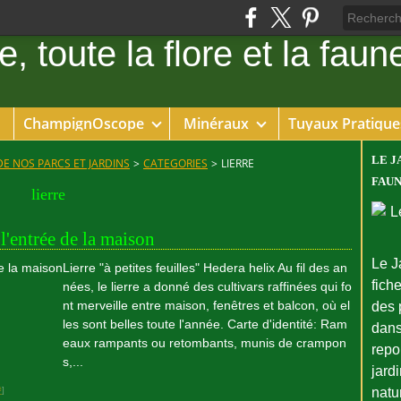
ChampignOscope
Minéraux
Tuyaux Pratique
LE J
DE NOS PARCS ET JARDINS
>
CATEGORIES
>
LIERRE
FAUN
lierre
 l'entrée de la maison
Le J
Lierre "à petites feuilles" Hedera helix Au fil des an
fiche
nées, le lierre a donné des cultivars raffinées qui fo
nt merveille entre maison, fenêtres et balcon, où el
des 
les sont belles toute l'année. Carte d'identité: Ram
dans
eaux rampants ou retombants, munis de crampon
repo
s,...
jard
#
]
natu