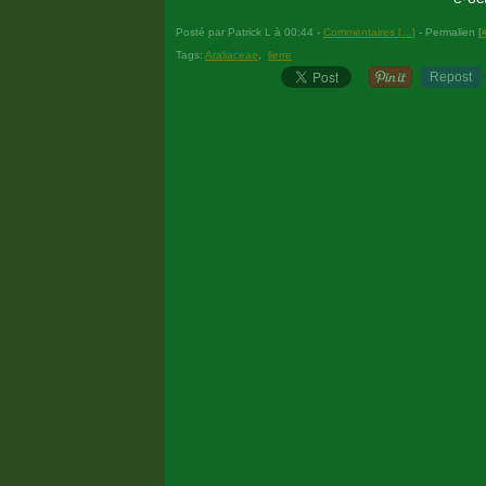
Posté par Patrick L à 00:44 -
Commentaires [
…
]
- Permalien [
Tags:
Araliaceae
,
lierre
Repost