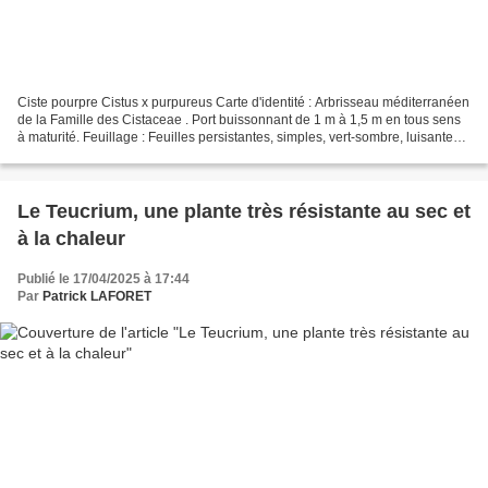
Ciste pourpre Cistus x purpureus Carte d'identité : Arbrisseau méditerranéen
de la Famille des Cistaceae . Port buissonnant de 1 m à 1,5 m en tous sens
à maturité. Feuillage : Feuilles persistantes, simples, vert-sombre, luisantes,
parfumées au froissement....
Le Teucrium, une plante très résistante au sec et
à la chaleur
Publié le 17/04/2025 à 17:44
Par
Patrick LAFORET