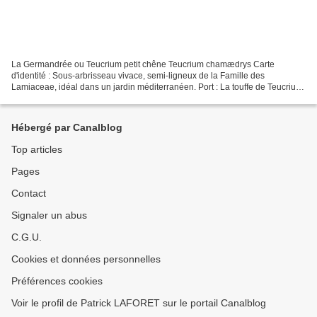
La Germandrée ou Teucrium petit chêne Teucrium chamædrys Carte
d'identité : Sous-arbrisseau vivace, semi-ligneux de la Famille des
Lamiaceae, idéal dans un jardin méditerranéen. Port : La touffe de Teucrium
chamædrys drageonnant, son port est étalé avec...
Hébergé par Canalblog
Top articles
Pages
Contact
Signaler un abus
C.G.U.
Cookies et données personnelles
Préférences cookies
Voir le profil de Patrick LAFORET sur le portail Canalblog