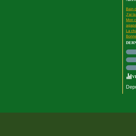
Bain d
J’ai l
Mon c
agapa
La cha
Bonne
DER
V
Depu