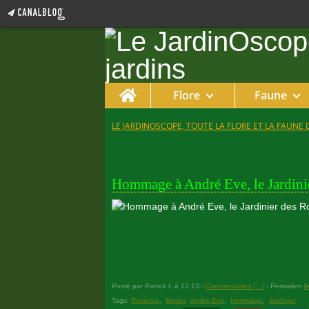
Home
Flore
Faune
LE JARDINOSCOPE, TOUTE LA FLORE ET LA FAUNE 
18 août 2015
Hommage à André Eve, le Jardini
Posté par Patrick L à 12:13 -
Commentaires [
…
]
- Permalien [
Tags:
Roseraie
,
Rosier
,
André Eve
,
Hommage
,
Jardinier