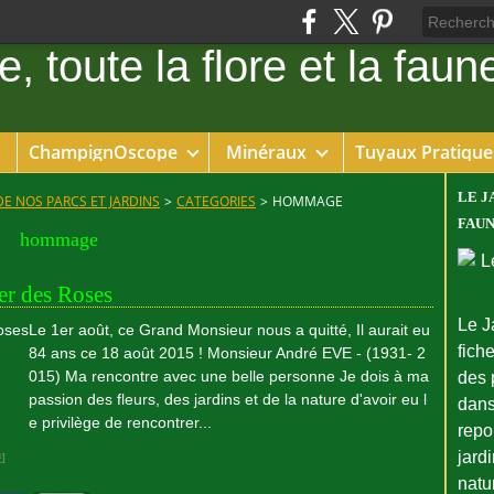
ChampignOscope
Minéraux
Tuyaux Pratique
LE J
DE NOS PARCS ET JARDINS
>
CATEGORIES
>
HOMMAGE
FAUN
hommage
er des Roses
Le J
Le 1er août, ce Grand Monsieur nous a quitté, Il aurait eu
fiche
84 ans ce 18 août 2015 ! Monsieur André EVE - (1931- 2
015) Ma rencontre avec une belle personne Je dois à ma
des 
passion des fleurs, des jardins et de la nature d'avoir eu l
dans
e privilège de rencontrer...
repo
jard
#
]
natu