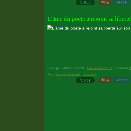
Repost
25 mai 2013
L'âme du poète a rejoint sa liberté
Posté par Patrick L à 17:51 -
Commentaires [
…
]
- Permalien [
Tags:
Georges Moustaki
,
Hommage
Repost