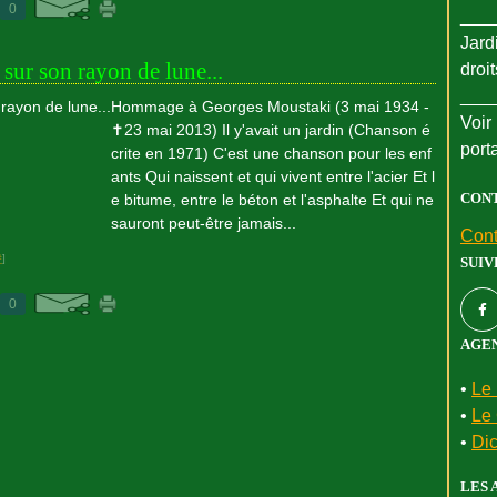
0
___
Jard
 sur son rayon de lune...
droi
___
Hommage à Georges Moustaki (3 mai 1934 -
Voir 
✝23 mai 2013) Il y'avait un jardin (Chanson é
port
crite en 1971) C'est une chanson pour les enf
ants Qui naissent et qui vivent entre l'acier Et l
CON
e bitume, entre le béton et l'asphalte Et qui ne
sauront peut-être jamais...
Cont
#
]
SUIV
0
AGEN
•
Le 
•
Le 
•
Dic
LES 