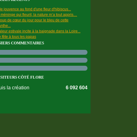
e jouvence au fond d'une fleur d'hibiscus...
a méninge qui fleurit, la nature m’a tout appris…
oup de cœur du jour pour le bleu de cette
nthe...
leur estivale incite à la baignade dans la Loire...
 fête à tous les papas
NIERS COMMENTAIRES
ISITEURS CÔTÉ FLORE
is la création
6 092 604