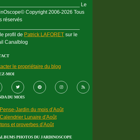
_____________________________ Le
inOscope© Copyright 2006-2026 Tous
ts réservés
_____________________________
le profil de
Patrick LAFORET
sur le
ail Canalblog
TACT
acter le propriétaire du blog
EZ-MOI
DA DU MOIS
Pense-Jardin du mois d'Août
Calendrier Lunaire d'Août
tons et proverbes d'Août
ALBUMS PHOTOS DU JARDINOSCOPE