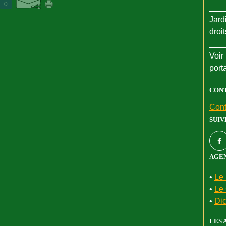
0
___
Jard
droi
___
Voir 
port
CON
Cont
SUIV
AGEN
•
Le 
•
Le 
•
Dic
LES 