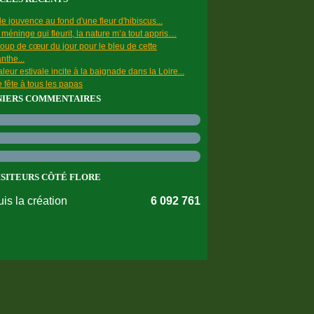
e jouvence au fond d'une fleur d'hibiscus...
a méninge qui fleurit, la nature m’a tout appris…
oup de cœur du jour pour le bleu de cette
nthe...
leur estivale incite à la baignade dans la Loire...
 fête à tous les papas
NIERS COMMENTAIRES
ISITEURS CÔTÉ FLORE
is la création
6 092 761