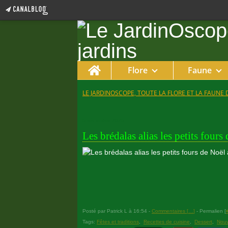
Home
Flore
Faune
LE JARDINOSCOPE, TOUTE LA FLORE ET LA FAUNE 
5 décembre 2025
Les brédalas alias les petits fours
Posté par Patrick L à 16:54 -
Commentaires [
…
]
- Permalien [
Tags:
Fêtes et traditions
,
Recettes de cuisine
,
Dessert
,
Nouv