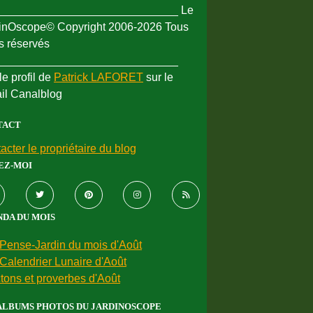
_____________________________ Le
inOscope© Copyright 2006-2026 Tous
ts réservés
_____________________________
le profil de
Patrick LAFORET
sur le
ail Canalblog
TACT
acter le propriétaire du blog
EZ-MOI
DA DU MOIS
Pense-Jardin du mois d'Août
Calendrier Lunaire d'Août
tons et proverbes d'Août
ALBUMS PHOTOS DU JARDINOSCOPE