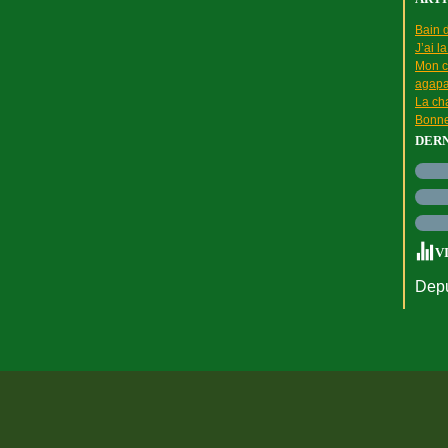
Bain d
J’ai l
Mon c
agapa
La cha
Bonne
DER
V
Depu