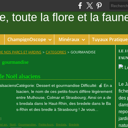
ChampignOscope
Minéraux
Tuyaux Pratique
LE J
DE NOS PARCS ET JARDINS
>
CATEGORIES
>
GOURMANDISE
FAUN
gourmandise
 de Noël alsaciens
Le J
Catégorie: Dessert et gourmandise Difficulté: 🍎 En a
fiche
lsacien, le nom de ces petits-fours diffère légèrement
entre Mulhouse, Colmar et Strasbourg; Ainsi on a de
des 
s bredala dans le Haut-Rhin, des bredele dans le Ba
dans
s-Rhin et des bredle à Strasbourg ! Je vous...
repo
jard
#
]
el an
,
Noël
,
Gourmandise
,
Petits-fours
,
Bredala
,
Bredele
natu