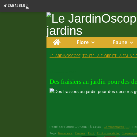
Home
Flore
Faune
LE JARDINOSCOPE, TOUTE LA FLORE ET LA FAUNE 
21 novembre 2024
Des fraisiers au jardin pour des d
Posté par Patrick LAFORET à 14:44 -
Commentaires [
…
]
- Per
Tags:
Rosaceae
,
Fraises
,
Fruit
,
Fruit comestible
,
Fragaria v