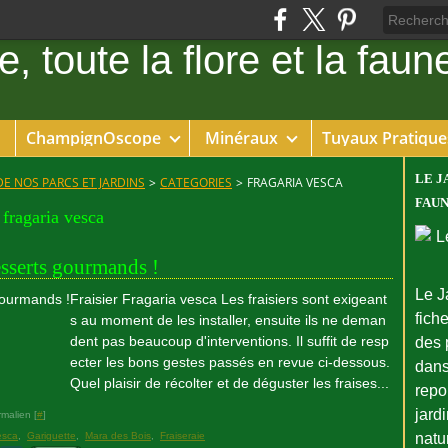
ChampignOscope
Minéraux
Tuyaux Pratique
LE J
DE NOS PARCS ET JARDINS
>
CATEGORIES
>
FRAGARIA VESCA
FAUN
fragaria vesca
esserts gourmands !
Le J
Fraisier Fragaria vesca Les fraisiers sont exigeant
fiche
s au moment de les installer, ensuite ils ne deman
dent pas beaucoup d'interventions. Il suffit de resp
des 
ecter les bons gestes passés en revue ci-dessous.
dans
Quel plaisir de récolter et de déguster les fraises...
repo
jard
malien [
#
]
esca
,
Gariguette
,
Mara des Bois
,
Fraiseraie
natu