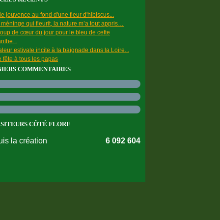
e jouvence au fond d'une fleur d'hibiscus...
a méninge qui fleurit, la nature m’a tout appris…
oup de cœur du jour pour le bleu de cette
nthe...
leur estivale incite à la baignade dans la Loire...
 fête à tous les papas
NIERS COMMENTAIRES
ISITEURS CÔTÉ FLORE
is la création
6 092 604