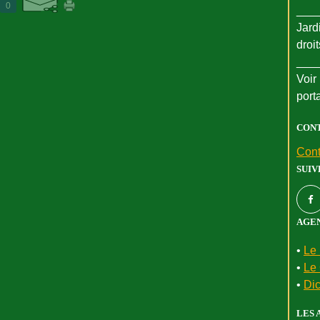
0
___
Jard
droi
___
Voir 
port
CON
Cont
SUIV
AGEN
•
Le 
•
Le 
•
Dic
LES 