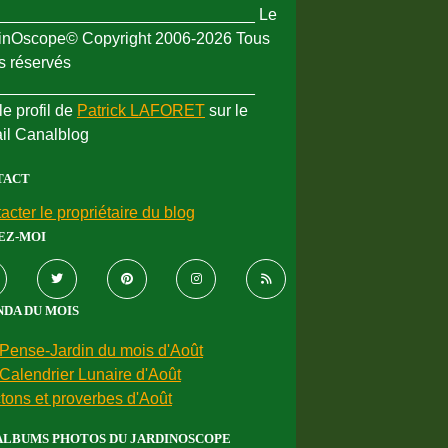
_____________________________ Le
inOscope© Copyright 2006-2026 Tous
ts réservés
_____________________________
le profil de
Patrick LAFORET
sur le
ail Canalblog
TACT
acter le propriétaire du blog
EZ-MOI
DA DU MOIS
Pense-Jardin du mois d'Août
Calendrier Lunaire d'Août
tons et proverbes d'Août
ALBUMS PHOTOS DU JARDINOSCOPE