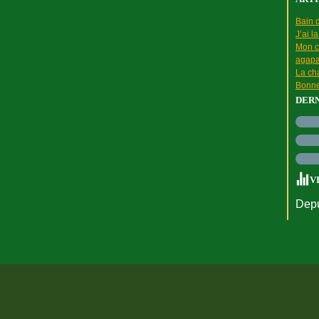
Bain d
J’ai l
Mon c
agapa
La cha
Bonne
DER
V
Depu