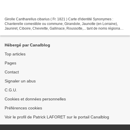
Girolle Cantharellus cibarius ( Fr. 1821 ) Carte d'identité Synonymes :
Chanterelle comestible ou commune, Girandole, Jaunotte (en Lorraine),
Jauniret, Ciboire, Chevrette, Gallinace, Roussotte,... tant de noms régionaux
donnés à ce champignon en dit long...
Hébergé par Canalblog
Top articles
Pages
Contact
Signaler un abus
C.G.U.
Cookies et données personnelles
Préférences cookies
Voir le profil de Patrick LAFORET sur le portail Canalblog