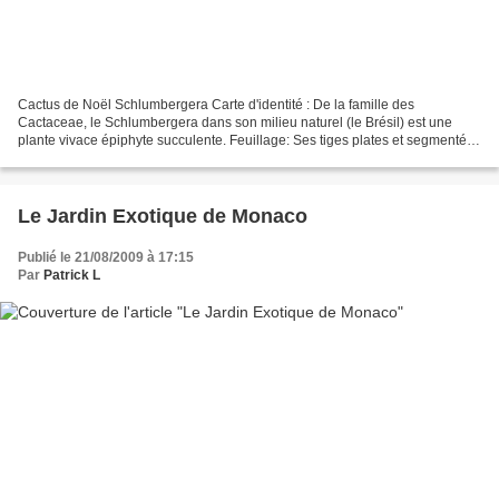
Cactus de Noël Schlumbergera Carte d'identité : De la famille des
Cactaceae, le Schlumbergera dans son milieu naturel (le Brésil) est une
plante vivace épiphyte succulente. Feuillage: Ses tiges plates et segmentées
forment une touffe retombante persistante....
Le Jardin Exotique de Monaco
Publié le 21/08/2009 à 17:15
Par
Patrick L