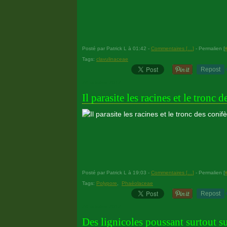
Posté par Patrick L à 01:42 -
Commentaires [
…
]
- Permalien [
Tags:
clavulinaceae
Repost
24 octobre 2012
Il parasite les racines et le tronc d
Posté par Patrick L à 19:03 -
Commentaires [
…
]
- Permalien [
Tags:
Polypore
,
Phaéolaceae
Repost
24 octobre 2012
Des lignicoles poussant surtout su