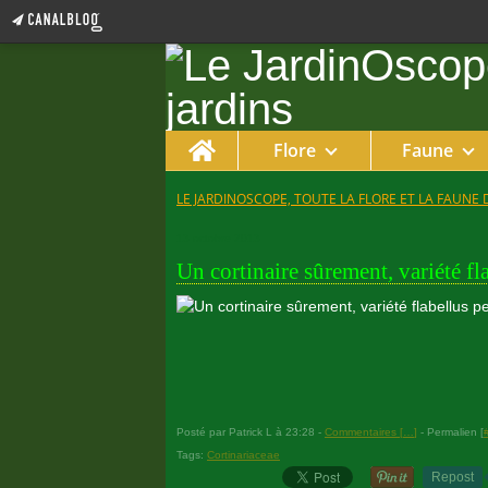
Home
Flore
Faune
LE JARDINOSCOPE, TOUTE LA FLORE ET LA FAUNE 
13 octobre 2013
Un cortinaire sûrement, variété fla
Posté par Patrick L à 23:28 -
Commentaires [
…
]
- Permalien [
Tags:
Cortinariaceae
Repost