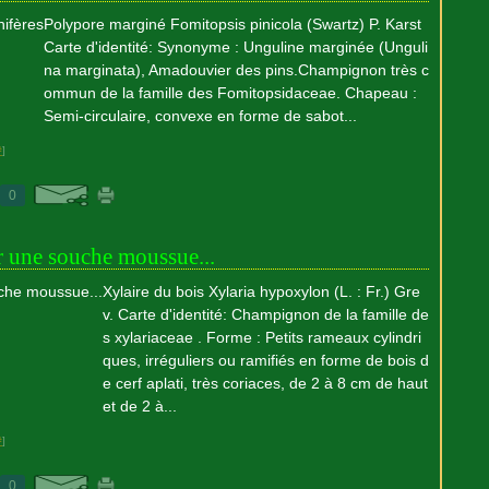
Polypore marginé Fomitopsis pinicola (Swartz) P. Karst
Carte d'identité: Synonyme : Unguline marginée (Unguli
na marginata), Amadouvier des pins.Champignon très c
ommun de la famille des Fomitopsidaceae. Chapeau :
Semi-circulaire, convexe en forme de sabot...
#
]
0
 une souche moussue...
Xylaire du bois Xylaria hypoxylon (L. : Fr.) Gre
v. Carte d'identité: Champignon de la famille de
s xylariaceae . Forme : Petits rameaux cylindri
ques, irréguliers ou ramifiés en forme de bois d
e cerf aplati, très coriaces, de 2 à 8 cm de haut
et de 2 à...
#
]
0