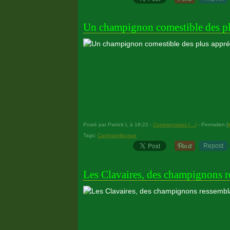
18 octobre 2011
Un champignon comestible des plu
Posté par Patrick L à 18:22 -
Commentaires [
…
]
- Permalien [
Tags:
Cantharellaceae
Repost
18 octobre 2011
Les Clavaires, des champignons r