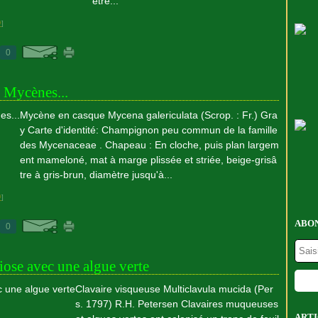
ètre...
#
]
0
e Mycènes...
Mycène en casque Mycena galericulata (Scrop. : Fr.) Gra
y Carte d'identité: Champignon peu commun de la famille
des Mycenaceae . Chapeau : En cloche, puis plan largem
ent mameloné, mat à marge plissée et striée, beige-grisâ
tre à gris-brun, diamètre jusqu'à...
#
]
ABON
0
ose avec une algue verte
Clavaire visqueuse Multiclavula mucida (Per
s. 1797) R.H. Petersen Clavaires muqueuses
ARTI