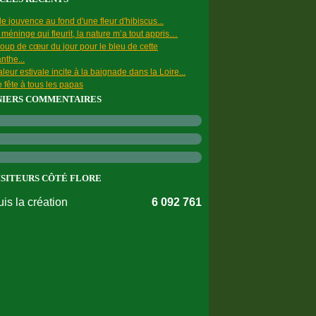
e jouvence au fond d'une fleur d'hibiscus...
a méninge qui fleurit, la nature m’a tout appris…
oup de cœur du jour pour le bleu de cette
nthe...
leur estivale incite à la baignade dans la Loire...
 fête à tous les papas
NIERS COMMENTAIRES
ISITEURS CÔTÉ FLORE
is la création
6 092 761