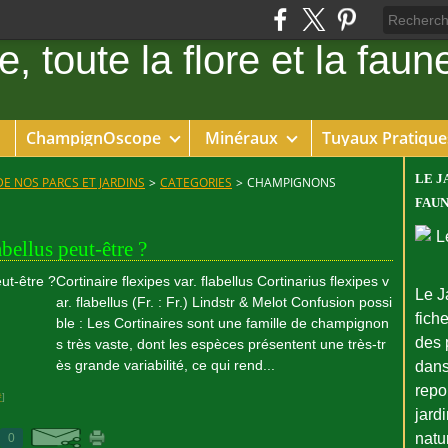
ChampignOscope
Minéraux
Tuyaux Pratique
LE J
DE NOS PARCS ET JARDINS
>
CATEGORIES
>
CHAMPIGNONS
FAUN
bellus peut-être ?
Cortinaire flexipes var. flabellus Cortinarius flexipes v
Le J
ar. flabellus (Fr. : Fr.) Lindstr & Melot Confusion possi
fiche
ble : Les Cortinaires sont une famille de champignon
des 
s très vaste, dont les espèces présentent une très-tr
ès grande variabilité, ce qui rend...
dans
repo
#
]
jard
natu
0