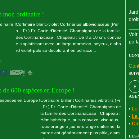
___
Jard
as mon ordinaire !
droi
Cortinaire blanc-violet Cortinarius alboviolaceus (Per
___
s. : Fr.) Fr. Carte d'identité: Champignon de la famille
Voir 
des Cortinariaceae . Chapeau : De 3 à 10 cm, convex
port
e s'aplatissant avec un large mamelon, soyeux, d'abo
rd violet-pâle se décolorant en ochracé...
CON
#
]
Cont
0
SUIV
s de 600 espèces en Europe !
AGEN
Cortinaire brillant Cortinarius vibratilis (Fr.
: Fr.) Fr. Carte d'identité: Champignon de
•
Le 
la famille des Cortinariaceae . Chapeau :
•
Le 
Hémisphérique, puis convexe, visqueux,
•
Dic
roux-orangé à jaune-orangé uniforme, la
marge est généralement plus pâle, diam
LES 