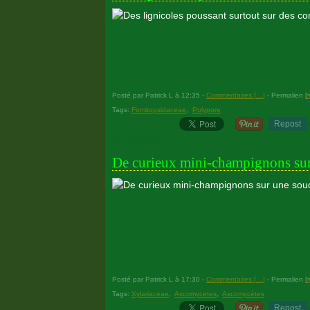
Posté par Patrick L à 12:35 -
Commentaires [
…
]
- Permalien [
Tags:
Fomitopsidaceae
,
Polypore
Repost
23 octobre 2012
De curieux mini-champignons sur
Posté par Patrick L à 17:30 -
Commentaires [
…
]
- Permalien [
Tags:
Xylariaceae
,
Ascomycetes
,
Ascomycètes
Repost