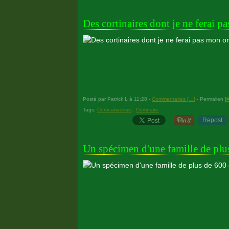
28 octobre 2012
Des cortinaires dont je ne ferai p
Posté par Patrick L à 11:28 -
Commentaires [
…
]
- Permalien [
Tags:
Cortinariaceae
,
Cortinaire
Repost
28 octobre 2012
Un spécimen d'une famille de plu