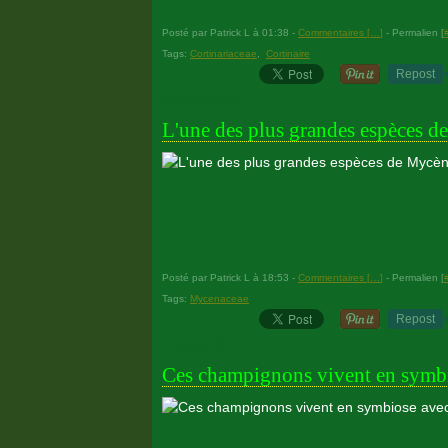
Posté par Patrick L à 01:38 -
Commentaires [
…
]
- Permalien [
Tags:
Cortinariaceae
,
Cortinaire
Repost
25 octobre 2012
L'une des plus grandes espèces d
Posté par Patrick L à 18:53 -
Commentaires [
…
]
- Permalien [
Tags:
Mycenaceae
Repost
25 octobre 2012
Ces champignons vivent en symbi