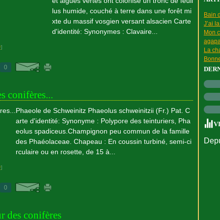
et algues vertes ont colonisé un tronc de feuil
lus humide, couché à terre dans une forêt mi
Bain d
xte du massif vosgien versant alsacien Carte
J’ai l
d'identité: Synonymes : Clavaire...
Mon c
agapa
#
]
La cha
Bonne
0
DER
es conifères...
Phaeole de Schweinitz Phaeolus schweinitzii (Fr.) Pat. C
arte d'identité: Synonyme : Polypore des teinturiers, Pha
V
eolus spadiceus.Champignon peu commun de la famille
Depu
des Phaéolaceae. Chapeau : En coussin turbiné, semi-ci
rculaire ou en rosette, de 15 à...
#
]
0
r des conifères