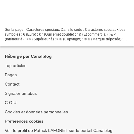
Sur la page : Caractères spéciaux Dans le code : Caractères spéciaux Les
symboles : € (Euro) : € " (Guillemet double) : " & (Et commercial) : & <
(Inférieur à) : < > (Supérieur à) : > © (Copyright) : © ® (Marque déposée) :
®...
Hébergé par Canalblog
Top articles
Pages
Contact
Signaler un abus
C.G.U.
Cookies et données personnelles
Préférences cookies
Voir le profil de Patrick LAFORET sur le portail Canalblog