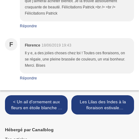
que j'aimerai acheter bientôt. Je la trouve absoluement
craquante de beauté. Félicitations Patrick.<br /> <br />
Félicitations Patrick
Répondre
F
Florence
18/06/2019 19:43
Il y e, a des jolies choses chez toi ! Toutes ces floraisons, on
se régale, une pleine brassée de couleurs, un vrai bonheur.
Merci. Bises
Répondre
< Un ail d'ornement aux
Les Lilas des Indes à la
fleurs en étoile blanche et
floraison estivale
grenat
spectaculaire et rafinée >
Hébergé par Canalblog