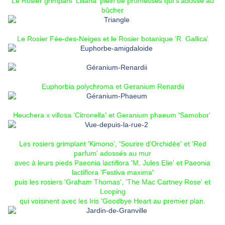
Le
Rosier grimpant 'Liliana'
plein de promesses qui s'adosse au
bûcher
Le
Rosier Fée-des-Neiges
et le
Rosier botanique 'R. Gallica'
Euphorbia polychroma
et
Geranium Renardii
Heuchera x villosa 'Citronella'
et
Geranium phaeum 'Samobor'
Les rosiers grimplant
'Kimono'
,
'Sourire d'Orchidée'
et
'Red
parfum'
adossés au mur
avec à leurs pieds Paeonia lactiflora
'M. Jules Elie'
et
Paeonia
lactiflora 'Festiva maxima'
puis les rosiers
'Graham Thomas'
,
'The Mac Cartney Rose'
et
Looping
qui voisinent avec les
Iris 'Goodbye Heart
au premier plan.