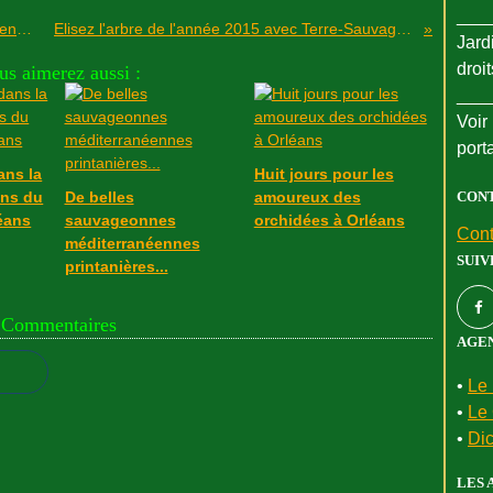
___
Des lichens hôtes d'arbre en situation très ensoleillée...
Elisez l'arbre de l'année 2015 avec Terre-Sauvage et l'ONF
Jard
droi
us aimerez aussi :
___
Voir 
port
ans la
Huit jours pour les
ons du
De belles
amoureux des
CON
léans
sauvageonnes
orchidées à Orléans
Cont
méditerranéennes
SUIV
printanières...
Commentaires
AGEN
•
Le 
•
Le 
•
Dic
LES 