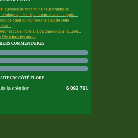
e jouvence au fond d'une fleur d'hibiscus...
a méninge qui fleurit, la nature m’a tout appris…
oup de cœur du jour pour le bleu de cette
nthe...
leur estivale incite à la baignade dans la Loire...
 fête à tous les papas
NIERS COMMENTAIRES
ISITEURS CÔTÉ FLORE
is la création
6 092 761