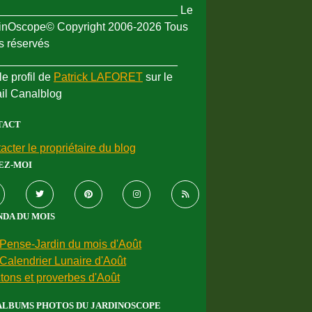
_____________________________ Le
inOscope© Copyright 2006-2026 Tous
ts réservés
_____________________________
le profil de
Patrick LAFORET
sur le
ail Canalblog
TACT
acter le propriétaire du blog
EZ-MOI
DA DU MOIS
Pense-Jardin du mois d'Août
Calendrier Lunaire d'Août
tons et proverbes d'Août
ALBUMS PHOTOS DU JARDINOSCOPE