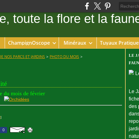
ChampignOscope
Minéraux
Tuyaux Pratique
LE J
DE NOS PARCS ET JARDINS
>
PHOTO DU MOIS
>
FAUN
ité
Le J
e du mois de février
fiche
des 
dans
#
]
repo
jard
0
natu