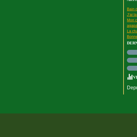
Bain d
J’ai l
Mon c
agapa
La cha
Bonne
DER
V
Depu