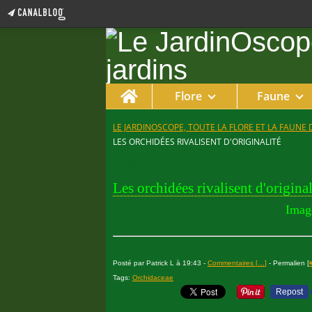
Home
Flore
Faune
LE JARDINOSCOPE, TOUTE LA FLORE ET LA FAUNE 
LES ORCHIDÉES RIVALISENT D'ORIGINALITÉ
7 février 2015
Les orchidées rivalisent d'original
Imag
Posté par Patrick L à 19:43 -
Commentaires [
…
]
- Permalien [
Tags:
Orchidaceae
Repost