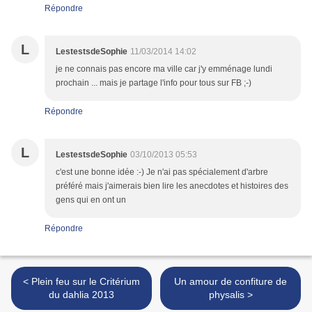
Répondre
L
LestestsdeSophie
11/03/2014 14:02
je ne connais pas encore ma ville car j'y emménage lundi
prochain ... mais je partage l'info pour tous sur FB ;-)
Répondre
L
LestestsdeSophie
03/10/2013 05:53
c'est une bonne idée :-) Je n'ai pas spécialement d'arbre
préféré mais j'aimerais bien lire les anecdotes et histoires des
gens qui en ont un
Répondre
< Plein feu sur le Critérium
Un amour de confiture de
du dahlia 2013
physalis >