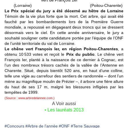
vert de François 1er
(Lorraine) (Poitou-Charente)
Le Prix spécial du jury a été décerné au hêtre de Lorraine
Témoin de la vie plus forte que la mort. Cet arbre, qui avait été
fauché par les bombardements lors de la Première Guerre
mondiale, a repoussé en dégageant deux troncs qui se dressent
désormais vers le ciel. En cette année anniversaire, le jury a
souhaité souligner cette candidature portée par l’équipe de l’ONF
de l’unité territoriale du val de Lorraine.
Le chêne vert François Ier, en région Poitou-Charentes
, a
obtenu 10 533 votes et reçoit le
Prix du public
. Le chêne vert
François Ier, planté à la naissance de ce dernier à Cognac, est
l’un des nombreux trésors cachés de la vallée de l’Antenne en
Charente. Situé, depuis bientôt 520 ans, en haut d’une colline,
telle une vigie au carrefour des sentiers de randonnée – dont l’un
mène au magnifique moulin de Prézier –, il arbore une fière allure
du haut de ses 17 m, malgré les blessures infligées par les
tempêtes de 1999.
(Source :
www.arbredelannee.com.
)
A Voir aussi
• Les lauréats 2013
#Concours
#Arbre de l'année
#ONF
#Terre Sauvage