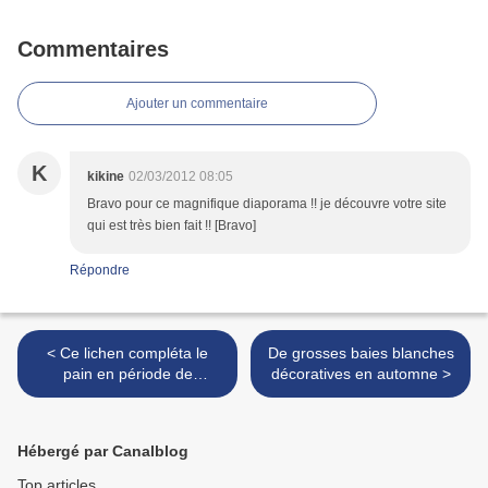
Commentaires
Ajouter un commentaire
K
kikine
02/03/2012 08:05
Bravo pour ce magnifique diaporama !! je découvre votre site
qui est très bien fait !! [Bravo]
Répondre
< Ce lichen compléta le
De grosses baies blanches
pain en période de
décoratives en automne >
disette…
Hébergé par Canalblog
Top articles