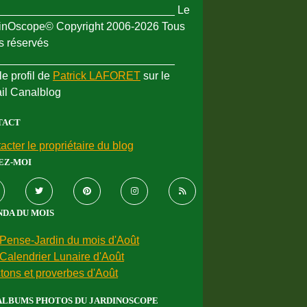
_____________________________ Le
inOscope© Copyright 2006-2026 Tous
ts réservés
_____________________________
le profil de
Patrick LAFORET
sur le
ail Canalblog
TACT
acter le propriétaire du blog
EZ-MOI
DA DU MOIS
Pense-Jardin du mois d'Août
Calendrier Lunaire d'Août
tons et proverbes d'Août
ALBUMS PHOTOS DU JARDINOSCOPE