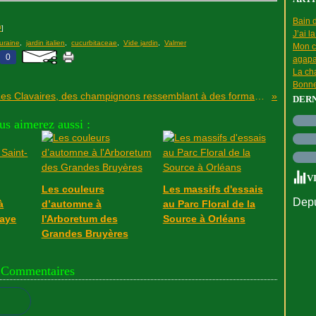
Bain d
#
]
J’ai l
uraine
,
jardin italien
,
cucurbitaceae
,
Vide jardin
,
Valmer
Mon c
0
agapa
La cha
Bonne
Les Clavaires, des champignons ressemblant à des formations coralliennes
DER
us aimerez aussi :
V
Les couleurs
Les massifs d'essais
Depu
à
d’automne à
au Parc Floral de la
raye
l'Arboretum des
Source à Orléans
Grandes Bruyères
Commentaires