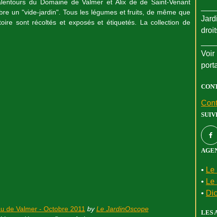
alentours du Domaine de Valmer et Alix de de Saint-Venant
___
re un "vide-jardin". Tous les légumes et fruits, de même que
Jard
oire sont récoltés et exposés et étiquetés. La collection de
droi
___
Voir 
port
CON
Cont
SUIV
AGEN
•
Le 
•
Le 
•
Dic
u de Valmer - Octobre 2011
by
Le JardinOscope
LES 