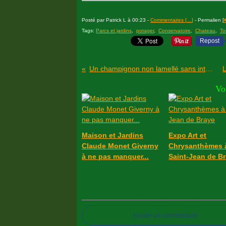
Posté par Patrick L à 00:23 -
Commentaires [
…
]
- Permalien [
Tags:
Parcs et jardins
,
potager
,
Conservatoire
,
Chateau
,
To
Repost
Un champignon non lamellé sans intérêt culinaire
Vo
Maison et Jardins
Expo Art et
Claude Monet Giverny
Chrysanthèmes 
à ne pas manquer...
Saint-Jean de B
Ajouter un commentaire