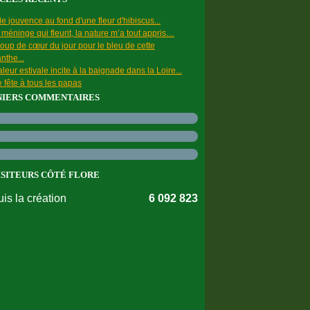
e jouvence au fond d'une fleur d'hibiscus...
a méninge qui fleurit, la nature m’a tout appris…
oup de cœur du jour pour le bleu de cette
nthe...
leur estivale incite à la baignade dans la Loire...
 fête à tous les papas
NIERS COMMENTAIRES
ISITEURS CÔTÉ FLORE
is la création
6 092 823