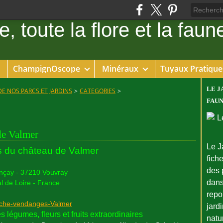
ChampignOscope
Minéraux
Tuyaux Pratique
LE J
DE NOS PARCS ET JARDINS
>
CATEGORIES
>
FAUN
de Valmer
Le J
s du château de Valmer
fiche
des 
nçay - 37210 Vouvray
dans
l de Loire - France
repo
jard
 légumes, fleurs et fruits extraordinaires
natu