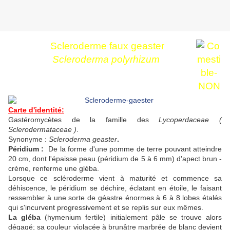
Scleroderme faux geaster
Scleroderma
polyrhizum
Carte d'identité:
Gastéromycètes
de la famille des
Lycoperdaceae
(
Sclerodermataceae
)
.
Synonyme :
Scleroderma
geaster
.
Péridium
:
De la forme d'une pomme de terre pouvant atteindre
20 cm, dont l'épaisse peau (péridium de 5 à 6 mm) d'apect brun -
crème, renferme une
gléba
.
Lorsque ce
scléroderme
vient à maturité et commence sa
déhiscence, le
péridium
se déchire, éclatant en étoile, le faisant
ressembler à une sorte de géastre énormes à 6 à 8 lobes étalés
qui s'incurvent progressivement et se replis sur eux mêmes.
La gléba
(hymenium fertile) initialement pâle se trouve alors
dégagé; sa couleur violacée à brunâtre marbrée de blanc devient