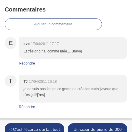
Commentaires
Ajouter un commentaire
E
eve
17/04/2011 17:17
Et très original comme idée....[Bravo]
Répondre
T
TJ
17/04/2011 16:18
je ne suis pas fan de ce genre de création mais j'avoue que
c'est joli![Yes]
Répondre
< C'est l'écorce qui fait tout
Un cœur de pierre de 300