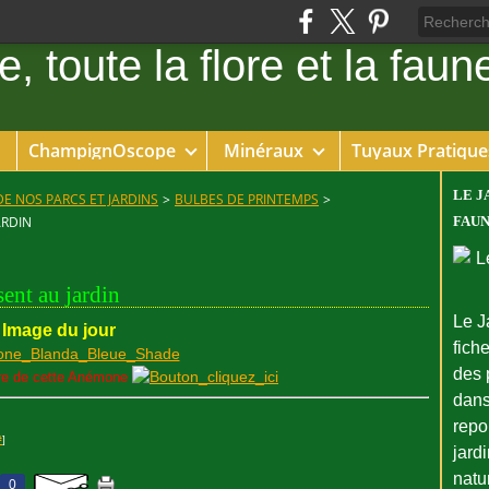
ChampignOscope
Minéraux
Tuyaux Pratique
LE J
DE NOS PARCS ET JARDINS
>
BULBES DE PRINTEMPS
>
ARDIN
FAUN
ent au jardin
Le J
Image du jour
fiche
des 
ture de cette Anémone
dans
repo
#
]
jard
natu
0