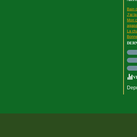
Bain d
J’ai l
Mon c
agapa
La cha
Bonne
DER
V
Depu