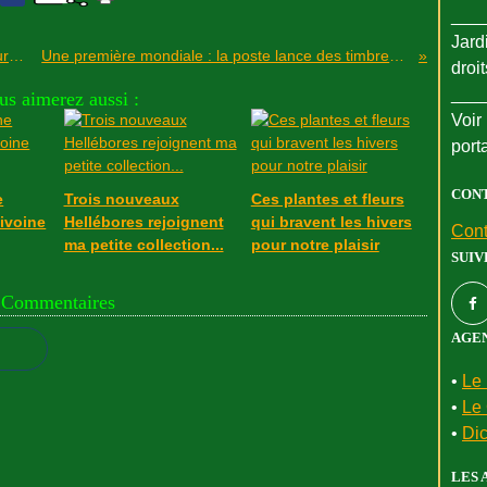
___
Jard
Un bain de couleurs et de senteurs au cœur de l’hiver
Une première mondiale : la poste lance des timbres à semer !
droi
___
us aimerez aussi :
Voir 
port
CON
e
Trois nouveaux
Ces plantes et fleurs
ivoine
Hellébores rejoignent
qui bravent les hivers
Cont
ma petite collection...
pour notre plaisir
SUIV
Commentaires
AGEN
•
Le 
•
Le 
•
Dic
LES 