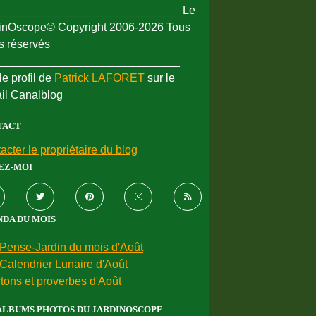
_____________________________ Le
inOscope© Copyright 2006-2026 Tous
ts réservés
_____________________________
le profil de
Patrick LAFORET
sur le
ail Canalblog
TACT
acter le propriétaire du blog
EZ-MOI
DA DU MOIS
Pense-Jardin du mois d'Août
Calendrier Lunaire d'Août
tons et proverbes d'Août
ALBUMS PHOTOS DU JARDINOSCOPE