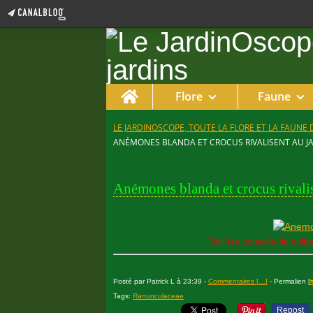
Home
Flore
Faune
LE JARDINOSCOPE, TOUTE LA FLORE ET LA FAUNE 
ANÉMONES BLANDA ET CROCUS RIVALISENT AU J
25 février 2011
Anémones blanda et crocus rivalis
Voir les conseils de cul
Posté par Patrick L à 23:39 -
Commentaires [
…
]
- Permalien [
Tags:
Ranunculaceae
Repost