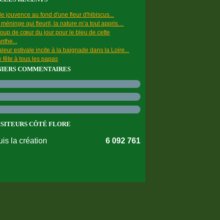
e jouvence au fond d'une fleur d'hibiscus...
a méninge qui fleurit, la nature m’a tout appris…
oup de cœur du jour pour le bleu de cette
nthe...
leur estivale incite à la baignade dans la Loire...
 fête à tous les papas
NIERS COMMENTAIRES
ISITEURS CÔTÉ FLORE
is la création
6 092 761